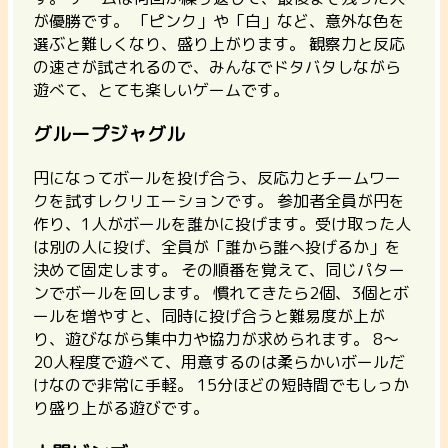
が優勝です。
「ピンク」や「白」など、意外な色を
選ぶと難しくなり、盛り上がります。
観察力と反応
の速さが試されるので、みんなでドタバタしながら
遊べて、とても楽しいゲームです。
グループジャグル
円になってボールを投げ合う、反応力とチームワー
クを試すレクリエーションです。 参加者全員が円を
作り、1人がボールを誰かに投げます。受け取った人
は別の人に投げ、全員が「誰から誰へ投げるか」を
決めて固定します。
その順番を覚えて、同じパター
ンでボールを回します。
慣れてきたら2個、3個とボ
ールを増やすと、同時に投げ合うと難易度が上が
り、遊びながら集中力や協力が求められます。 8〜
20人程度で遊べて、用意するのは柔らかいボールだ
けなので非常に手軽。 15分ほどの短時間でもしっか
り盛り上がる遊びです。