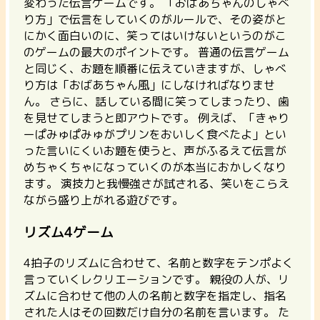
変わった伝言ゲームです。
「おばあちゃんのしゃべ
り方」で伝言をしていくのがルールで、その姿がと
にかく面白いのに、笑ってはいけないというのがこ
のゲームの最大のポイントです。 普通の伝言ゲーム
と同じく、お題を順番に伝えていきますが、しゃべ
り方は「おばあちゃん風」にしなければなりませ
ん。
さらに、話している間に笑ってしまったり、歯
を見せてしまうと即アウトです。
例えば、「きゃり
ーぱみゅぱみゅがプリンをおいしく食べたよ」とい
った言いにくいお題を使うと、声がふるえて伝言が
めちゃくちゃになっていくのが本当におかしくなり
ます。 演技力と我慢強さが試される、笑いをこらえ
ながら盛り上がれる遊びです。
リズム4ゲーム
4拍子のリズムに合わせて、名前と数字をテンポよく
言っていくレクリエーションです。
親役の人が、リ
ズムに合わせて他の人の名前と数字を指定し、指名
された人はその回数だけ自分の名前を言います。 た