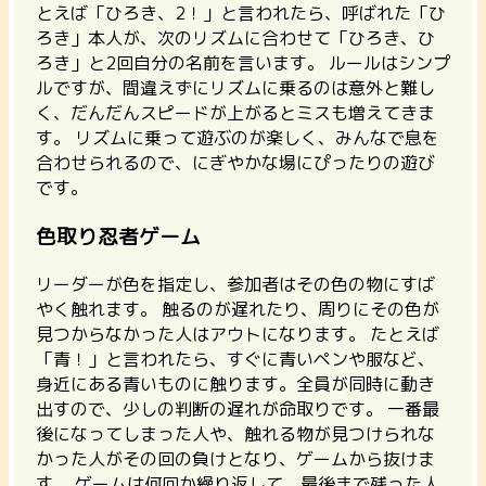
とえば「ひろき、2！」と言われたら、呼ばれた「ひ
ろき」本人が、次のリズムに合わせて「ひろき、ひ
ろき」と2回自分の名前を言います。 ルールはシンプ
ルですが、間違えずにリズムに乗るのは意外と難し
く、だんだんスピードが上がるとミスも増えてきま
す。 リズムに乗って遊ぶのが楽しく、みんなで息を
合わせられるので、にぎやかな場にぴったりの遊び
です。
色取り忍者ゲーム
リーダーが色を指定し、参加者はその色の物にすば
やく触れます。
触るのが遅れたり、周りにその色が
見つからなかった人はアウトになります。
たとえば
「青！」と言われたら、すぐに青いペンや服など、
身近にある青いものに触ります。全員が同時に動き
出すので、少しの判断の遅れが命取りです。 一番最
後になってしまった人や、触れる物が見つけられな
かった人がその回の負けとなり、ゲームから抜けま
す。 ゲームは何回か繰り返して、最後まで残った人