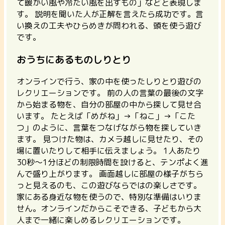
て暖かい風や冷たい風を出すもの」などと表現しま
す。
説明を聞いた人が正解を言えたら成功です。言
い換えの工夫やひらめきが問われる、頭を使う遊び
です。
おうちにあるものしりとり
オンラインで行う、家の中を使ったしりとり遊びの
レクリエーションです。
前の人の言葉の最後の文字
から始まる物を、自分の部屋の中から探して見せ合
います。 たとえば「めがね」→「ねこ」→「こた
つ」のように、言葉をつなげながら物を探していき
ます。 見つけた物は、カメラ越しに見せたり、その
場に置いたりして相手に伝えましょう。
1人あたり
30秒〜1分ほどの制限時間を設けると、テンポよく進
んで盛り上がります。
画面越しに部屋の様子がちら
っと見えるのも、この遊びならではの楽しさです。
家にある身近な物を使うので、特別な準備はいりま
せん。オンラインだからこそできる、子どもから大
人まで一緒に楽しめるレクリエーションです。