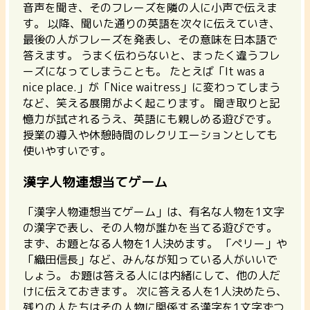
音声を聞き、そのフレーズを隣の人に小声で伝えま
す。
以降、聞いた通りの英語を次々に伝えていき、
最後の人がフレーズを発表し、その意味を日本語で
答えます。
うまく伝わらないと、まったく違うフレ
ーズになってしまうことも。 たとえば「It was a
nice place.」が「Nice waitress」に変わってしまう
など、笑える展開がよく起こります。 聞き取りと記
憶力が試されるうえ、英語にも親しめる遊びです。
授業の導入や休憩時間のレクリエーションとしても
使いやすいです。
漢字人物連想当てゲーム
「漢字人物連想当てゲーム」は、有名な人物を1文字
の漢字で表し、その人物が誰かを当てる遊びです。
まず、お題となる人物を1人決めます。 「ペリー」や
「織田信長」など、みんなが知っている人がいいで
しょう。
お題は答える人には内緒にして、他の人だ
けに伝えておきます。
次に答える人を1人決めたら、
残りの人たちはその人物に関係する漢字を1文字ずつ