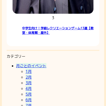
3
中学生向け！学級レクリエーションゲーム13選【教
室・体育館・屋外】
カテゴリー
月ごとのイベント
1月
2月
3月
4月
5月
6月
7月