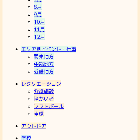
8月
9月
10月
11月
12月
エリア別イベント・行事
関東地方
中部地方
近畿地方
レクリエーション
介護施設
障がい者
ソフトボール
卓球
アウトドア
学校