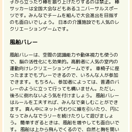
子から立ったり棒を振り上げたりするのは禁止。
棒
サッカーは全国大会などもあるユニバーサルスポー
ツです。みんなでチームを組んで大会進出を目指す
のも面白いでしょう。
日本の介護施設でも人気のレ
クリエーションゲームです。
風船バレー
風船バレーは、
空間の認識能力や動体視力も使うの
で、脳の活性化にも効果的。
高齢者に人気の室内の
運動向けレクリエーションゲームです。 車椅子に座
ったままでもプレーできるので、いろんな人が参加
できます。 もちろん、参加者によっては、普通のバ
レーのように立って行っても構いません。ただし、
後ろに倒れないよう気を付けましょう。 風船バレー
はルールを工夫すれば、みんなで楽しむことができ
ます。 真ん中にネット代わりに線を引いたり、円に
なってみんなでラリーを続けたりして遊びましょ
う。 簡単すぎるときは、風船を増やしても面白いで
す。 風船は上から飛んでくるので、自然と胸を開い