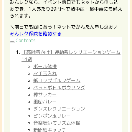
みんレクなら、イベント前日でもネットから申し込
みでき、1人あたり29円〜で熱中症・食中毒にも備え
られます。
＼前日でも間に合う！ネットでかんたん申し込み／
みんレク保険を確認する
Contents
【高齢者向け】運動系レクリエーションゲーム
14選
ボール体操
お手玉入れ
紙コップゴルフゲーム
ペットボトルボウリング
棒サッカー
風船バレー
ダンスレクリエーション
ピンポン玉リレー
音楽聴いてリズム体操
新聞紙キャッチ