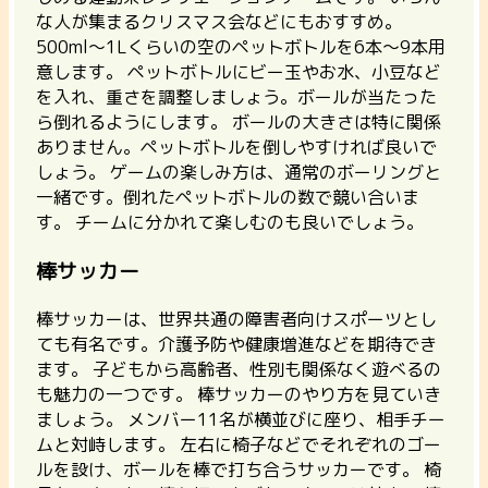
な人が集まるクリスマス会などにもおすすめ。
500ml〜1Lくらいの空のペットボトルを6本〜9本用
意します。 ペットボトルにビー玉やお水、小豆など
を入れ、重さを調整しましょう。ボールが当たった
ら倒れるようにします。 ボールの大きさは特に関係
ありません。ペットボトルを倒しやすければ良いで
しょう。
ゲームの楽しみ方は、通常のボーリングと
一緒です。倒れたペットボトルの数で競い合いま
す。
チームに分かれて楽しむのも良いでしょう。
棒サッカー
棒サッカーは、世界共通の障害者向けスポーツとし
ても有名です。介護予防や健康増進などを期待でき
ます。 子どもから高齢者、性別も関係なく遊べるの
も魅力の一つです。 棒サッカーのやり方を見ていき
ましょう。 メンバー11名が横並びに座り、相手チー
ムと対峙します。 左右に椅子などでそれぞれのゴー
ルを設け、ボールを棒で打ち合うサッカーです。 椅