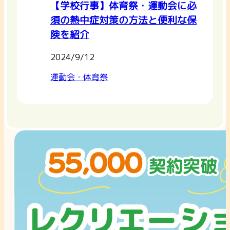
【学校行事】体育祭・運動会に必
須の熱中症対策の方法と便利な保
険を紹介
2024/9/12
運動会・体育祭