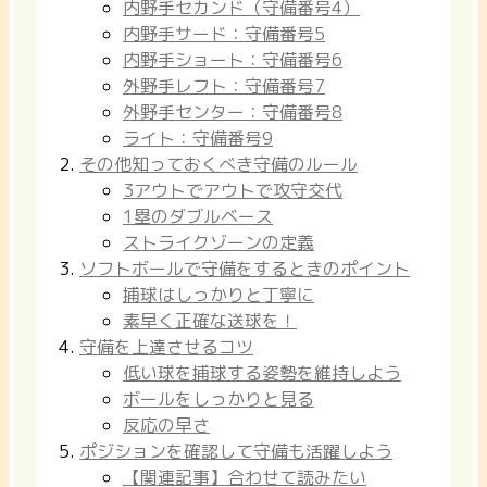
内野手セカンド（守備番号4）
内野手サード：守備番号5
内野手ショート：守備番号6
外野手レフト：守備番号7
外野手センター：守備番号8
ライト：守備番号9
その他知っておくべき守備のルール
3アウトでアウトで攻守交代
1塁のダブルベース
ストライクゾーンの定義
ソフトボールで守備をするときのポイント
捕球はしっかりと丁寧に
素早く正確な送球を！
守備を上達させるコツ
低い球を捕球する姿勢を維持しよう
ボールをしっかりと見る
反応の早さ
ポジションを確認して守備も活躍しよう
【関連記事】合わせて読みたい