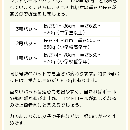
ソフトボールのバットは、「1.08kg以内」と決めら
れています。さらに、それぞれ規定の重さと長さが
あるので確認をしましょう。
長さ81～86cm・重さ620～
3号バット
820g（中学生以上）
長さ74～81m・重さ500～
2号バット
630g（小学校高学年）
長さ74～78cm・重さ530～
1号バット
570g（小学校低学年）
同じ号数のバットでも重さが変わります。特に3号バ
ットは、重たいものだと800gもあります。
重たいバットは遠心力も出やすく、当たればボール
の飛距離が伸びますが、コントロールが難しくなる
ので上級者向け
と言えるでしょう。
力のあまりない女子や子供などは、軽いのがおすす
めです。