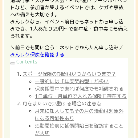
地域行事・スポーツ大会・PTA活動・サークルイベン
トなど、参加者が集まるイベントでは、ケガや事故
への備えも大切です。
みんレクなら、イベント前日でもネットから申し込
みでき、1人あたり29円〜で熱中症・食中毒にも備え
られます。
＼前日でも間に合う！ネットでかんたん申し込み／
みんレク保険を確認する
Contents
スポーツ保険の期間はいつからいつまで？
一般的には「年度契約型」が多い
保険期間中であれば何度でも補償される
1日単位・月単位で入れる保険も存在する
月をまたいで活動する場合の注意点
月末に加入してもその月の活動は対象外
になる可能性あり
活動開始前に補償開始日を確認すること
が大切