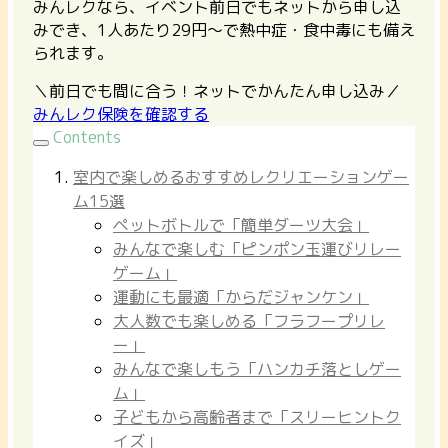
みんレクなら、イベント前日でもネットから申し込
みでき、1人あたり29円〜で熱中症・食中毒にも備え
られます。
＼前日でも間に合う！ネットでかんたん申し込み／
みんレク保険を確認する
Contents
室内で楽しめるおすすめレクリエーションゲー
ム15選
ペットボトルで「簡単ダーツ大会」
みんなで楽しむ「ピンポン玉運びリレー
ゲーム」
運動にも最適「からだジャンケン」
大人数でも楽しめる「フラフープリレ
ー」
みんなで楽しもう「ハンカチ落としゲー
ム」
子どもから高齢者まで「スリーヒントク
イズ」