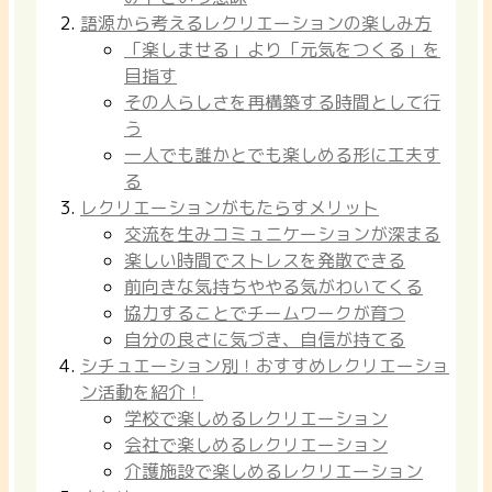
語源から考えるレクリエーションの楽しみ方
「楽しませる」より「元気をつくる」を
目指す
その人らしさを再構築する時間として行
う
一人でも誰かとでも楽しめる形に工夫す
る
レクリエーションがもたらすメリット
交流を生みコミュニケーションが深まる
楽しい時間でストレスを発散できる
前向きな気持ちややる気がわいてくる
協力することでチームワークが育つ
自分の良さに気づき、自信が持てる
シチュエーション別！おすすめレクリエーショ
ン活動を紹介！
学校で楽しめるレクリエーション
会社で楽しめるレクリエーション
介護施設で楽しめるレクリエーション