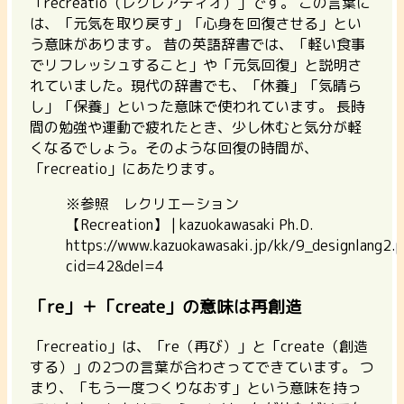
「recreatio（レクレアティオ）」です。
この言葉に
は、「元気を取り戻す」「心身を回復させる」とい
う意味があります。
昔の英語辞書では、「軽い食事
でリフレッシュすること」や「元気回復」と説明さ
れていました。現代の辞書でも、「休養」「気晴ら
し」「保養」といった意味で使われています。 長時
間の勉強や運動で疲れたとき、少し休むと気分が軽
くなるでしょう。そのような回復の時間が、
「recreatio」にあたります。
※参照 レクリエーション
【Recreation】 | kazuokawasaki Ph.D.
https://www.kazuokawasaki.jp/kk/9_designlang2.
cid=42&del=4
「re」＋「create」の意味は再創造
「recreatio」は、「re（再び）」と「create（創造
する）」の2つの言葉が合わさってできています。
つ
まり、「もう一度つくりなおす」という意味を持っ