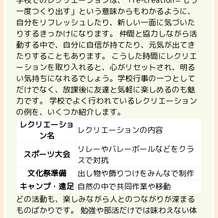
学校でのレクリエーションは、「re-creation＝もう
一度つくり出す」という意味からもわかるように、
自分をリフレッシュしたり、新しい一面に気づいた
りするきっかけになります。
仲間と協力しながら活
動する中で、自分に自信が持てたり、元気が出てき
たりすることもあります。
こうした時間にレクリエ
ーションを取り入れると、心がリセットされ、明る
い気持ちになれるでしょう。学校行事の一つとして
だけでなく、放課後に友達と気軽に楽しめるのも魅
力です。 学校でよく行われているレクリエーション
の例を、いくつか紹介します。
レクリエーショ
レクリエーションの内容
ン名
リレーやバレーボールなどをクラ
スポーツ大会
スで対抗
文化祭準備
出し物や飾りつけをみんなで制作
キャンプ・遠足
自然の中で共同作業や移動
どの活動も、楽しみながら人とのつながりが深まる
ものばかりです。 勉強や部活だけでは味わえない体