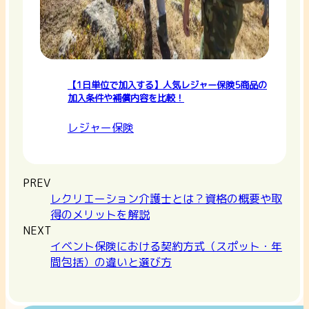
【1日単位で加入する】人気レジャー保険5商品の
加入条件や補償内容を比較！
レジャー保険
PREV
レクリエーション介護士とは？資格の概要や取
得のメリットを解説
NEXT
イベント保険における契約方式（スポット・年
間包括）の違いと選び方