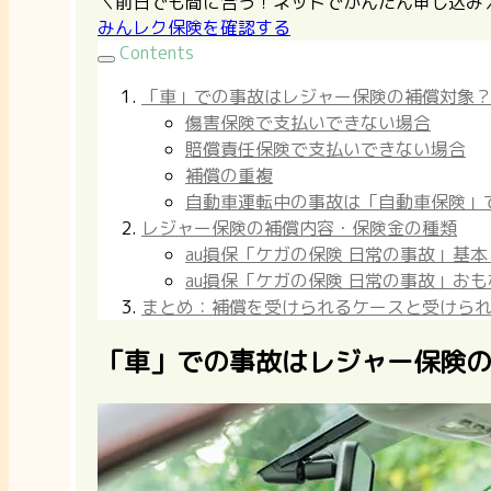
＼前日でも間に合う！ネットでかんたん申し込み
みんレク保険を確認する
Contents
「車」での事故はレジャー保険の補償対象
傷害保険で支払いできない場合
賠償責任保険で支払いできない場合
補償の重複
自動車運転中の事故は「自動車保険」
レジャー保険の補償内容・保険金の種類
au損保「ケガの保険 日常の事故」基
au損保「ケガの保険 日常の事故」お
まとめ：補償を受けられるケースと受けら
「車」での事故はレジャー保険