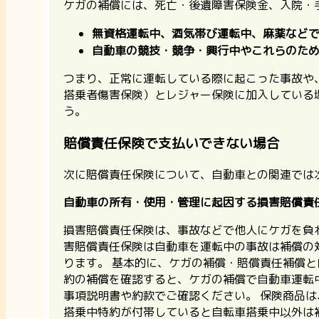
ケガの補償には、死亡・後遺障害保険金、入院・
無資格運転中、酒気帯び運転中、麻薬など
自動車の競技・競争・興行中やこれらのた
つまり、
正常に運転している際に起こった事故や
搭乗者傷害保険）とレジャー保険に加入している
う｡
賠償責任保険で支払いできない場合
次に賠償責任保険について、自動車との関連では
自動車の所有・使用・管理に起因する損害賠償責
損害賠償責任保険は、事故などで他人にケガを負
害賠償責任保険は自動車を運転中の事故は補償の
ります。
基本的に、ケガの補償・賠償責任補償と
約の補償を確認すると、ケガの補償で自動車運転
事項説明書や約款でご確認ください。
保険商品は
搭乗中特約が付帯していると自転車搭乗中以外は