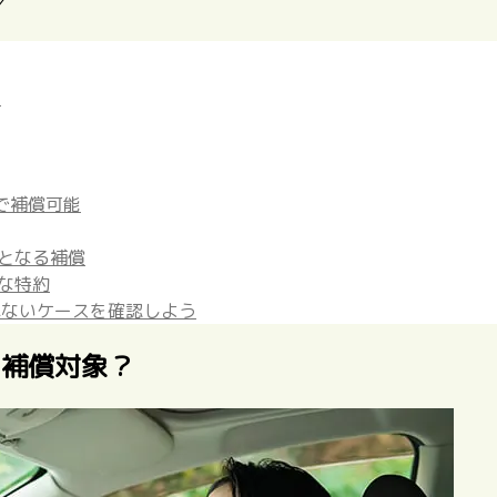
／
？
で補償可能
本となる補償
もな特約
れないケースを確認しよう
の補償対象？