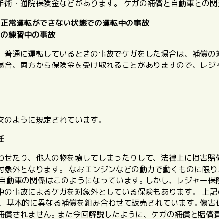
手術・通院保険金などがあります。 ケガの補償と自動車との
で正常運転ができない状態での運転中の事故
めの練習中の事故
、普通に運転しているときの事故でケガをした場合は、補償の
場合、
両方から保険金を受け取れることがありますので、レジ
次のように規定されています。
任
わせたり、他人の物を壊してしまったりして、法律上に損害賠
対象外となります。 なお
エンジンなどの動力で動くものに限り
自動車の関係はこのようになっています｡ しかし、レジャー保
中の事故によるケガを対象外としている保険もあります。 上記
、基本的に異なる補償を組み合わせて販売されています｡ 傷害
補償されません｡ また今回解説したように、ケガの補償と賠償