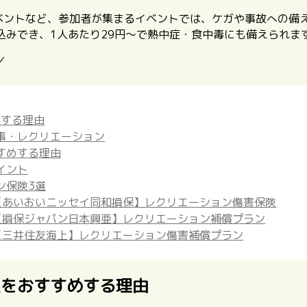
イベントなど、参加者が集まるイベントでは、ケガや事故への備
込みでき、1人あたり29円〜で熱中症・食中毒にも備えられま
／
めする理由
事・レクリエーション
すめする理由
イント
ン保険3選
【あいおいニッセイ同和損保】レクリエーション傷害保険
【損保ジャパン日本興亜】レクリエーション補償プラン
【三井住友海上】レクリエーション傷害補償プラン
入をおすすめする理由