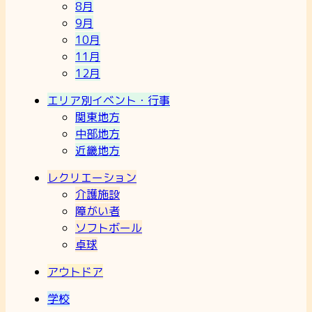
8月
9月
10月
11月
12月
エリア別イベント・行事
関東地方
中部地方
近畿地方
レクリエーション
介護施設
障がい者
ソフトボール
卓球
アウトドア
学校