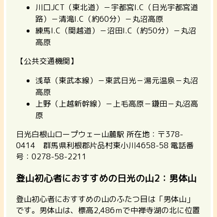
川口JCT（東北道）－宇都宮I.C（日光宇都宮道
路）－清滝I.C（約60分）－丸沼高原
練馬I.C（関越道）－沼田I.C（約50分）－丸沼
高原
【公共交通機関】
浅草（東武本線）－東武日光－湯元温泉－丸沼
高原
上野（上越新幹線）－上毛高原－鎌田－丸沼高
原
日光白根山ロープウェー山麓駅
所在地：〒378-
0414 群馬県利根郡片品村東小川4658-58 電話番
号：0278-58-2211
登山初心者におすすめの日光の山2：男体山
登山初心者におすすめの山のふたつ目は「男体山」
です。男体山は、標高2,486ｍで中禅寺湖の北に位置