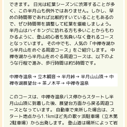
できます。 日光は紅葉シーズンに渋滞することが多
く、この半月山も例外ではありません。しかし、早
めの時間帯であれば比較的すいていることもあるの
で、ぜひ時間帯を調整して紅葉を堪能しましょう。
半月山はハイキングに訪れる方も多いことからもわ
かるように、登山初心者も気負いなく登れるコース
となっています。 その中でも、人気の「中禅寺湖か
ら半月山をめぐる周遊コース」をご紹介します。 中
禅寺湖から半月山をめぐる周遊コースは、以下のよ
うな行程で進み、歩行時間は約5時間です。
中禅寺温泉→ 立木観音→ 半月峠→ 半月山山頂→ 中
禅寺湖展望台→ 茶ノ木平→ 中禅寺温泉
このコースは、中禅寺温泉バス停からスタートし半
月山山頂に到着した後、展望台方面から戻る周遊コ
ースとなっています。 自動車で来所した場合は、ス
タート地点から1.1kmほど先の歌ヶ浜駐車場（立木第
2駐車場）から出発します。 登山道は場所によって岩