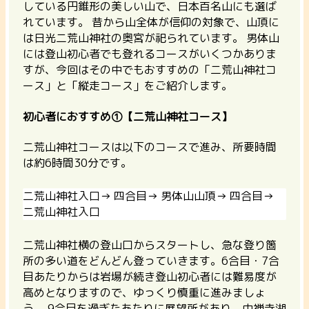
している円錐形の美しい山で、日本百名山にも選ば
れています。 昔から山全体が信仰の対象で、山頂に
は日光二荒山神社の奥宮が祀られています。 男体山
には登山初心者でも登れるコースがいくつかありま
すが、今回はその中でもおすすめの「二荒山神社コ
ース」と「縦走コース」をご紹介します。
初心者におすすめ①【二荒山神社コース】
二荒山神社コースは以下のコースで進み、所要時間
は約6時間30分です。
二荒山神社入口→ 四合目→ 男体山山頂→ 四合目→
二荒山神社入口
二荒山神社横の登山口からスタートし、急な登り箇
所の多い道をどんどん登っていきます。6合目・7合
目あたりからは岩場が続き登山初心者には難易度が
高めとなりますので、ゆっくり慎重に進みましょ
う。 9合目を過ぎたあたりに展望所があり、中禅寺湖