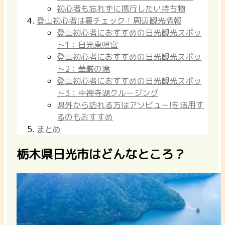
初心者も忘れずに携行したい持ち物
登山初心者は要チェック！周辺観光情報
登山初心者におすすめの日光観光スポッ
ト1：日光東照宮
登山初心者におすすめの日光観光スポッ
ト2：華厳の滝
登山初心者におすすめの日光観光スポッ
ト3：中禅寺湖クルージング
県外から訪れる方はアソビュー!を活用す
るのもおすすめ
まとめ
栃木県日光市はどんなところ？