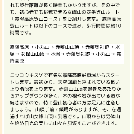
れも歩行距離が長く時間もかかりますが、その中で
も、初心者でも挑戦できる女峰山の定番登山ルート
「霧降高原登山コース」をご紹介します。 霧降高原
登山ルートは以下のコースで進み、歩行時間は約10
時間です。
霧降高原→ 小丸山→ 赤薙山山頂→ 赤薙奥社跡→ 水
場→ 女峰山山頂→ 水場→ 赤薙奥社跡→ 小丸山→ 霧
降高原
ニッコウキスゲで有名な霧降高原駐車場からスター
トします。最初から、天空回廊と呼ばれている長い
上り階段を上ります。 赤薙山山頂を過ぎたあたりか
らアップダウンが多く、木の根や岩が出ている道が
続きますので、特に登山初心者の方は足元に注意し
ましょう。 山頂手前に鎖場がありますが、そこを通
過すれば山女峰山頂に到着です。山頂からは男体山
を始め日光の美しい山々を見渡すことができます。