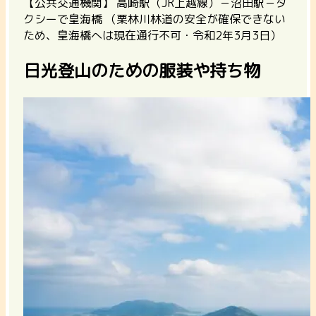
【公共交通機関】
高崎駅（JR上越線）－沼田駅－タ
クシーで皇海橋 （栗林川林道の安全が確保できない
ため、皇海橋へは現在通行不可・令和2年3月3日）
日光登山のための服装や持ち物