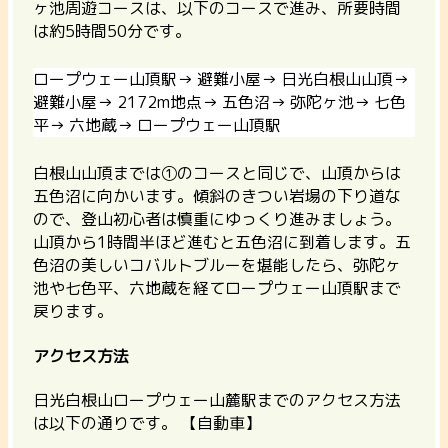
ヶ池周遊コースは、以下のコースで進み、所要時間
は約5時間50分です。
ロープウェー山頂駅→ 避難小屋→ 日光白根山山頂→
避難小屋→ 2172m地点→ 五色沼→ 弥陀ヶ池→ 七色
平→ 六地蔵→ ロープウェー山頂駅
白根山山頂までは①のコースと同じで、山頂からは
五色沼に向かいます。傾斜のきつい岩場の下り道な
ので、登山初心者は慎重にゆっくり進みましょう。
山頂から1時間半ほど進むと五色沼に到着します。五
色沼の美しいコバルトブルーを堪能したら、弥陀ヶ
池や七色平、六地蔵を経てロープウェー山頂駅まで
戻ります。
アクセス方法
日光白根山ロープウェー山麓駅までのアクセス方法
は以下の通りです。
【自動車】