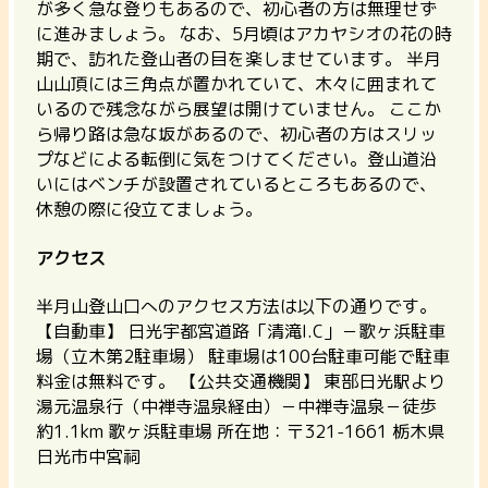
が多く急な登りもあるので、初心者の方は無理せず
に進みましょう。 なお、5月頃はアカヤシオの花の時
期で、訪れた登山者の目を楽しませています。 半月
山山頂には三角点が置かれていて、木々に囲まれて
いるので残念ながら展望は開けていません。 ここか
ら帰り路は急な坂があるので、初心者の方はスリッ
プなどによる転倒に気をつけてください。登山道沿
いにはベンチが設置されているところもあるので、
休憩の際に役立てましょう。
アクセス
半月山登山口へのアクセス方法は以下の通りです。
【自動車】
日光宇都宮道路「清滝I.C」－歌ヶ浜駐車
場（立木第2駐車場） 駐車場は100台駐車可能で駐車
料金は無料です。
【公共交通機関】
東部日光駅より
湯元温泉行（中禅寺温泉経由）－中禅寺温泉－徒歩
約1.1km
歌ヶ浜駐車場
所在地：〒321-1661 栃木県
日光市中宮祠