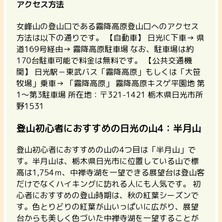
アクセス方法
女峰山の登山口である霧降高原登山口へのアクセス
方法は以下の通りです。
【自動車】
日光IC下車→ 県
道169号経由→ 霧降高原駐車場 なお、駐車場は約
170台駐車可能で料金は無料です。
【公共交通機
関】
日光駅－東武バス「霧降高原」もしくは「大笹
牧場」乗車→ 「霧降高原」
霧降高原キスゲ平園地 第
1～第3駐車場
所在地：〒321-1421 栃木県日光市所
野1531
登山初心者におすすめの日光の山4：半月山
登山初心者におすすめの山の4つ目は「半月山」で
す。半月山は、栃木県日光市に位置している山で標
高は1,754ｍ、中禅寺湖を一望できる展望台は登山客
だけでなくハイキングに訪れる人にも人気です。 初
心者におすすめの登山時期は、秋の紅葉シーズンで
す。色とりどりの紅葉が山いっぱいに広がり、展望
台からも美しく色づいた中禅寺湖を一望することが