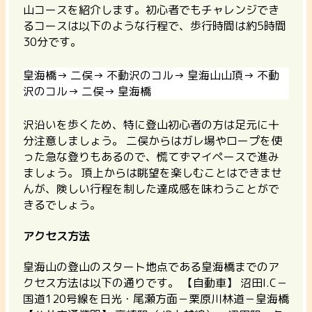
山コースを紹介します。初心者でもチャレンジでき
るコースは以下のような行程で、歩行時間は約5時間
30分です。
皇海橋→ 二俣→ 不動沢のコル→ 皇海山山頂→ 不動
沢のコル→ 二俣→ 皇海橋
沢沿いを歩くため、特に登山初心者の方は足元に十
分注意しましょう。 二俣からはガレ場やロープを使
った急な登りもあるので、慌てずマイペースで進み
ましょう。 頂上からは眺望を楽しむことはできませ
んが、険しい行程を制した達成感を味わうことがで
きるでしょう。
アクセス方法
皇海山の登山のスタート地点である皇海橋までのア
クセス方法は以下の通りです。
【自動車】
沼田I.C－
国道120号線を日光・尾瀬方面－栗原川林道－皇海橋