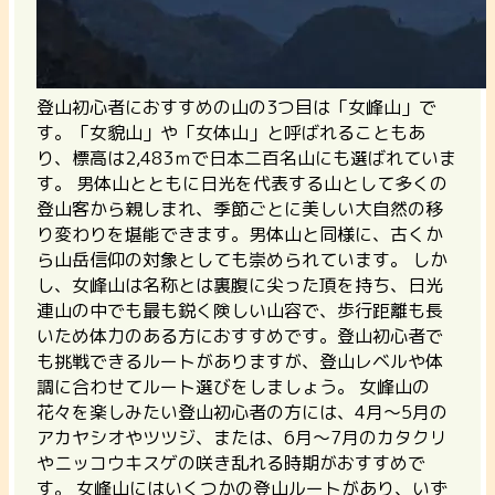
登山初心者におすすめの山の3つ目は「女峰山」で
す。「女貌山」や「女体山」と呼ばれることもあ
り、標高は2,483ｍで日本二百名山にも選ばれていま
す。 男体山とともに日光を代表する山として多くの
登山客から親しまれ、季節ごとに美しい大自然の移
り変わりを堪能できます。男体山と同様に、古くか
ら山岳信仰の対象としても崇められています。 しか
し、女峰山は名称とは裏腹に尖った頂を持ち、日光
連山の中でも最も鋭く険しい山容で、歩行距離も長
いため体力のある方におすすめです。登山初心者で
も挑戦できるルートがありますが、登山レベルや体
調に合わせてルート選びをしましょう。 女峰山の
花々を楽しみたい登山初心者の方には、4月～5月の
アカヤシオやツツジ、または、6月～7月のカタクリ
やニッコウキスゲの咲き乱れる時期がおすすめで
す。 女峰山にはいくつかの登山ルートがあり、いず