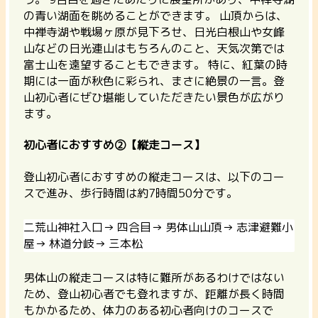
の青い湖面を眺めることができます。 山頂からは、
中禅寺湖や戦場ヶ原が見下ろせ、日光白根山や女峰
山などの日光連山はもちろんのこと、天気次第では
富士山を遠望することもできます。 特に、紅葉の時
期には一面が秋色に彩られ、まさに絶景の一言。登
山初心者にぜひ堪能していただきたい景色が広がり
ます。
初心者におすすめ②【縦走コース】
登山初心者におすすめの縦走コースは、以下のコー
スで進み、歩行時間は約7時間50分です。
二荒山神社入口→ 四合目→ 男体山山頂→ 志津避難小
屋→ 林道分岐→ 三本松
男体山の縦走コースは特に難所があるわけではない
ため、登山初心者でも登れますが、距離が長く時間
もかかるため、体力のある初心者向けのコースで