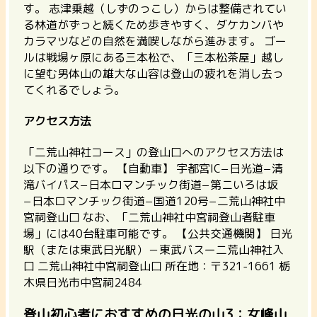
す。 志津乗越（しずのっこし）からは整備されてい
る林道がずっと続くため歩きやすく、ダケカンバや
カラマツなどの自然を満喫しながら進みます。 ゴー
ルは戦場ヶ原にある三本松で、「三本松茶屋」越し
に望む男体山の雄大な山容は登山の疲れを消し去っ
てくれるでしょう。
アクセス方法
「二荒山神社コース」の登山口へのアクセス方法は
以下の通りです。
【自動車】
宇都宮IC−日光道−清
滝バイパス−日本ロマンチック街道−第ニいろは坂
−日本ロマンチック街道−国道120号−二荒山神社中
宮祠登山口 なお、「二荒山神社中宮祠登山者駐車
場」には40台駐車可能です。
【公共交通機関】
日光
駅（または東武日光駅）－東武バスー二荒山神社入
口
二荒山神社中宮祠登山口
所在地：〒321-1661 栃
木県日光市中宮祠2484
登山初心者におすすめの日光の山3：女峰山