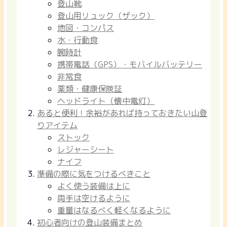
登山靴
登山用リュック（ザック）
地図・コンパス
水・行動食
腕時計
携帯電話（GPS）・モバイルバッテリー
非常食
薬類・健康保険証
ヘッドライト（懐中電灯）
あると便利！余裕があれば持っておきたい山登
りアイテム
ストック
レジャーシート
ナイフ
準備の際に気をつけるべきこと
よく使う装備は上に
両手は空けるように
重量はなるべく軽くなるように
初心者向けの登山装備まとめ