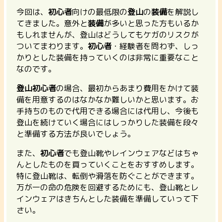
今回は、
初心者
向けの最低限の
登山
の
装備
を解説し
てきました。意外と
装備
が多いと思った方もいるか
もしれませんが、登山はどうしてもケガのリスクが
ついてまわります。
初心者
・経験者を問わず、しっ
かりとした装備を持っていくのは非常に重要なこと
なのです。
登山初心者
の場合、最初からあまり費用をかけて装
備を用意するのはなかなか難しいかと思います。お
手持ちのもので代用できる場合には代用し、今後も
登山を続けていく場合にはしっかりした装備を段々
と準備する方法が良いでしょう。
また、
初心者
でも登山靴やレインウェアなどはちゃ
んとしたものを買っていくことをおすすめします。
特に登山靴は、転倒や滑落を防ぐことができます。
万が一の命の危険を回避するためにも、登山靴とレ
インウェアはきちんとした装備を準備していって下
さい。