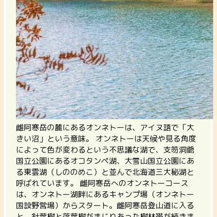
雌阿寒岳の麓にあるオンネトーは、アイヌ語で「大
きい沼」という意味。
オンネトーは天候や見る角度
によって色が変わるという不思議な湖で、支笏洞爺
国立公園にあるオコタンペ湖、大雪山国立公園にあ
る東雲湖（しののめこ）と並んで北海道三大秘湖と
呼ばれています。
雌阿寒岳へのオンネトーコース
は、オンネトー湖畔にあるキャンプ場（オンネトー
国設野営場）からスタート。雌阿寒岳登山道に入る
と、針葉樹と落葉樹がまじりあった樹林帯が続きま