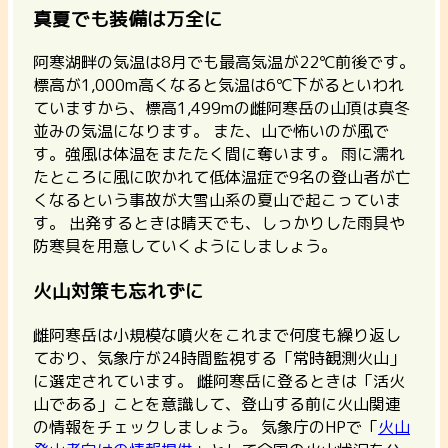
真夏でも装備は万全に
阿寒湖畔の気温は8月でも最高気温が22℃前後です。
標高が1,000m高くなると気温は6℃下がるといわれ
ていますから、標高1,499mの雌阿寒岳の山頂は真冬
並みの気温になります。 また、山で怖いのが風で
す。強風は体温をまたたく間に奪います。 雨に濡れ
たところに風に吹かれて低体温症で9名の登山者が亡
くなるという事故が大雪山系の夏山で起こっていま
す。
出発するときは晴天でも、しっかりした雨具や
防寒具を用意していくようにしましょう。
火山対策も忘れずに
雌阿寒岳は小規模な噴火をこれまで何度も繰り返し
ており、気象庁が24時間監視する「常時観測火山」
に選定されています。
雌阿寒岳に登るときは「活火
山である」ことを意識して、登山する前に火山関連
の情報をチェックしましょう。
気象庁のHPで「
火山