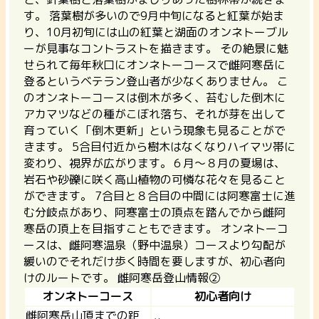
す。 落葉樹が多いので9月中旬になると紅葉が始ま
り、10月初旬には山の紅葉と湖面のオンネトーブル
ーが見事なコントラストを描きます。 その絶景に魅
せられて毎年秋口にオンネトーコースで雌阿寒岳に
登るというベテラン登山者が少なくありません。
こ
のオンネトーコースは倒木が多く、苔むした倒木に
アカマツなどの種がこぼれ落ち、それが芽を出して
育っていく「倒木更新」という現象も見ることがで
きます。
5合目付近から樹木はなくなりハイマツ帯に
変わり、視界が広がります。６月～８月の夏場は、
岩石や砂礫に咲く高山植物の可憐な花々を見ること
ができます。 7合目と８合目の中間には阿寒富士に進
む分岐点があり、阿寒富士の頂点を踏んでから雌阿
寒岳の頂上を目指すこともできます。 オンネトーコ
ースは、雌阿寒温泉（野中温泉）コースより勾配が
緩いのでそれだけ歩く時間を要しますが、初心者向
けのルートです。
雌阿寒岳登山情報②
オンネトーコース
初心者向け
雌阿寒岳山頂までの距