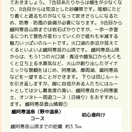
ておきましょう。
7合目あたりからは植生が少なくな
り、8合目からは荒涼とした砂礫帯です。尾根にたど
り着くと遮るものがなくなって吹きさらしになるた
め、防寒・防風の装備が必要になります。 9合目から
雌阿寒岳山頂までは岩石ばかりですが、一歩一歩登
るにつれて景色が変わっていくので疲れも半減する
魅力いっぱいのルートです。火口湖の赤沼が見えて
くるといよいよ雌阿寒岳の山頂です。 雌阿寒岳山頂
からは、もう1つの火口湖・青沼や噴気口からもくも
くと立ち上る水蒸気など、火山が創り出したダイナ
ミックな景観をはじめ、阿寒湖、摩周湖、雄阿寒岳
などを一望することができます。 下りは同じルート
を引き返しますが、脚に自信がある人たちにはルー
トとしては少し難易度の高い、雌阿寒岳から阿寒富
士、オンネトー周遊コース（日帰り）をおすすめし
ます。
雌阿寒岳登山情報①
雌阿寒温泉（野中温泉）
初心者向け
コース
雌阿寒岳山頂までの距離
約3.3㎞