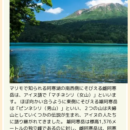
マリモで知られる阿寒湖の南西側にそびえる雌阿寒
岳は、アイヌ語で「マチネシリ（女山）」といいま
す。 ほぼ向かい合うように東側にそびえる雄阿寒岳
は「ピンネシリ（男山）」といい、２つの山は夫婦
山としていくつかの伝説が生まれ、アイヌの人たち
に語り継がれてきました。 雄阿寒岳は標高1,376メ
ートルの独立峰であるのに対し、雌阿寒岳は、阿寒