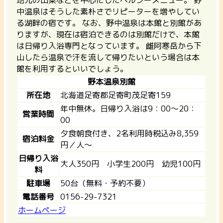
地元の山菜などを中心にしたヘルシーメニュー。 野
中温泉はそうした素朴さでリピーターを増やしてい
る湖畔の宿です。 なお、野中温泉は本館と別館があ
りますが、現在は宿泊できるのは別館だけで、本館
は日帰り入浴専門となっています。 雌阿寒岳から下
山したら温泉で汗を流して帰りたいという場合は本
館を利用するといいでしょう。
野本温泉別館
所在地
北海道足寄郡足寄町茂足寄159
年中無休。日帰り入浴は9：00～20：
営業時間
00
夕食朝食付き、2名利用時税込み8,359
宿泊料金
円／人～
日帰り入浴
大人350円 小学生200円 幼児100円
料
駐車場
50台（無料・予約不要）
電話番号
0156-29-7321
ホームページ