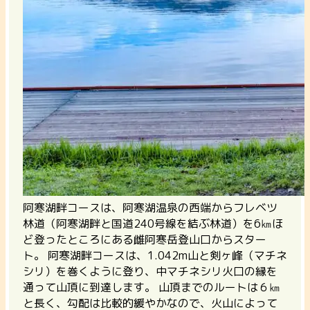
阿寒湖畔コースは、阿寒湖温泉の西端からフレベツ
林道（阿寒湖畔と国道240号線を結ぶ林道）を6㎞ほ
ど登ったところにある雌阿寒岳登山口からスター
ト。 阿寒湖畔コースは、1.042m山と剣ヶ峰（マチネ
シリ）を巻くように登り、中マチネシリ火口の縁を
通って山頂に到達します。
山頂までのルートは６㎞
と長く、勾配は比較的緩やかなので、火山によって