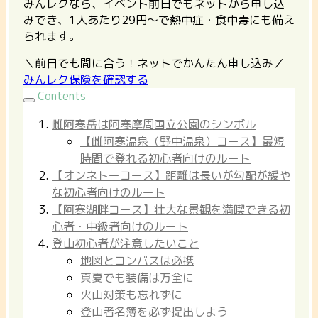
みんレクなら、イベント前日でもネットから申し込
みでき、1人あたり29円〜で熱中症・食中毒にも備え
られます。
＼前日でも間に合う！ネットでかんたん申し込み／
みんレク保険を確認する
Contents
雌阿寒岳は阿寒摩周国立公園のシンボル
【雌阿寒温泉（野中温泉）コース】最短
時間で登れる初心者向けのルート
【オンネトーコース】距離は長いが勾配が緩や
な初心者向けのルート
【阿寒湖畔コース】壮大な景観を満喫できる初
心者・中級者向けのルート
登山初心者が注意したいこと
地図とコンパスは必携
真夏でも装備は万全に
火山対策も忘れずに
登山者名簿を必ず提出しよう