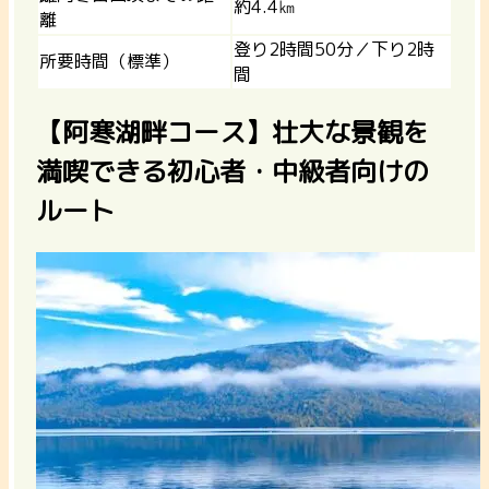
約4.4㎞
離
登り2時間50分／下り2時
所要時間（標準）
間
【阿寒湖畔コース】壮大な景観を
満喫できる初心者・中級者向けの
ルート