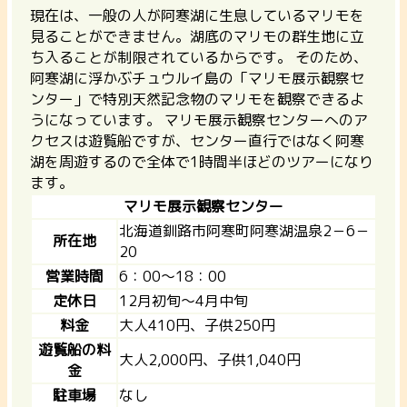
現在は、一般の人が阿寒湖に生息しているマリモを
見ることができません。湖底のマリモの群生地に立
ち入ることが制限されているからです。 そのため、
阿寒湖に浮かぶチュウルイ島の「マリモ展示観察セ
ンター」で特別天然記念物のマリモを観察できるよ
うになっています。 マリモ展示観察センターへのア
クセスは遊覧船ですが、センター直行ではなく阿寒
湖を周遊するので全体で1時間半ほどのツアーになり
ます。
マリモ展示観察センター
北海道釧路市阿寒町阿寒湖温泉2－6－
所在地
20
営業時間
6：00～18：00
定休日
12月初旬～4月中旬
料金
大人410円、子供250円
遊覧船の料
大人2,000円、子供1,040円
金
駐車場
なし