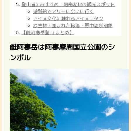
登山者におすすめ！阿寒湖畔の観光スポット
遊覧船でマリモに会いに行く
アイヌ文化に触れるアイヌコタン
原生林に囲まれた秘湯・野中温泉別館
【雌阿寒岳登山 まとめ】
雌阿寒岳は阿寒摩周国立公園のシ
ンボル