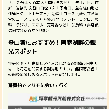
す。 ①登山する本人と同行者の名前、生年月日、住
所、連絡先 ②登山日程（入山予定日、主な経由地と
到達日時、下山予定日） ③登山コース（変更する場
合のコースも記入） ④携行品（テント、コンロ、燃
料、ラジオ、スマホ、充電器など） ⑤食料（非常食
は何食分あるかを明記）
登山者におすすめ！阿寒湖畔の観
光スポット
神秘の湖・阿寒湖とアイヌ文化の残る釧路市阿寒町
は、北海道を代表する観光地の１つ。 雌阿寒岳登山
の前後に楽しめるスポットを紹介します。
遊覧船でマリモに会いに行く