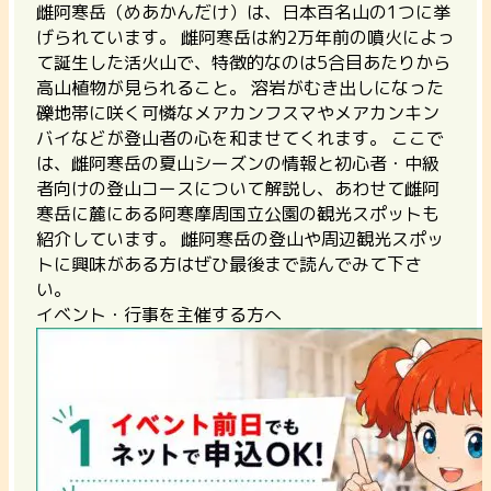
雌阿寒岳（めあかんだけ）は、日本百名山の1つに挙
げられています。 雌阿寒岳は約2万年前の噴火によっ
て誕生した活火山で、特徴的なのは5合目あたりから
高山植物が見られること。 溶岩がむき出しになった
礫地帯に咲く可憐なメアカンフスマやメアカンキン
バイなどが登山者の心を和ませてくれます。 ここで
は、
雌阿寒岳の夏山シーズンの情報と初心者・中級
者向けの登山コースについて解説し、あわせて雌阿
寒岳に麓にある阿寒摩周国立公園の観光スポットも
紹介しています。
雌阿寒岳の登山や周辺観光スポッ
トに興味がある方はぜひ最後まで読んでみて下さ
い。
イベント・行事を主催する方へ