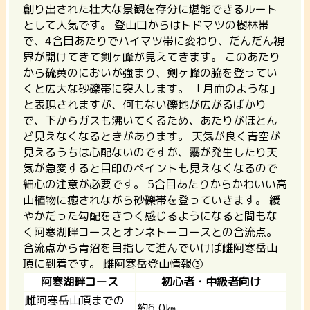
創り出された壮大な景観を存分に堪能できるルート
として人気です。
登山口からはトドマツの樹林帯
で、4合目あたりでハイマツ帯に変わり、だんだん視
界が開けてきて剣ヶ峰が見えてきます。 このあたり
から硫黄のにおいが強まり、剣ヶ峰の脇を登ってい
くと広大な砂礫帯に突入します。 「月面のような」
と表現されますが、何もない礫地が広がるばかり
で、下からガスも沸いてくるため、あたりがほとん
ど見えなくなるときがあります。 天気が良く青空が
見えるうちは心配ないのですが、霧が発生したり天
気が急変すると目印のペイントも見えなくなるので
細心の注意が必要です。 5合目あたりからかわいい高
山植物に癒されながら砂礫帯を登っていきます。 緩
やかだった勾配をきつく感じるようになると間もな
く阿寒湖畔コースとオンネトーコースとの合流点。
合流点から青沼を目指して進んでいけば雌阿寒岳山
頂に到着です。
雌阿寒岳登山情報③
阿寒湖畔コース
初心者・中級者向け
雌阿寒岳山頂までの
約6.0㎞