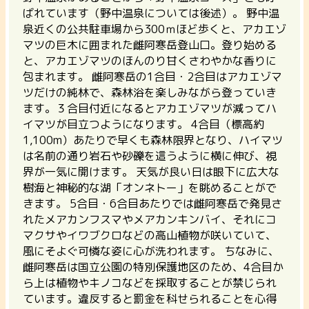
ばれています（野中温泉については後述）。 野中温
泉近くの公共駐車場から300ｍほど歩くと、アカエゾ
マツの巨木に囲まれた雌阿寒岳登山口。登り始める
と、アカエゾマツのほんのり甘くさわやかな香りに
包まれます。 雌阿寒岳の1合目・2合目はアカエゾマ
ツだけの純林で、森林浴を楽しみながら登っていき
ます。３合目付近になるとアカエゾマツが減ってハ
イマツが目立つようになります。 4合目（標高約
1,100m）あたりで早くも森林限界となり、ハイマツ
は名前の通り岩石や砂礫を這うように横に伸び、視
界が一気に開けます。
天気が良い日は眼下に広大な
樹海と神秘的な湖「オンネトー」を眺めることがで
きます。
5合目・6合目あたりでは雌阿寒岳で発見さ
れたメアカンフスマやメアカンキンバイ、それにコ
マクサやイワブクロなどの高山植物が咲いていて、
風にそよぐ可憐な姿に心が洗われます。 ちなみに、
雌阿寒岳は国立公園の特別保護地区のため、4合目か
ら上は植物やキノコなどを採取することが禁じられ
ています。違反すると罰金を科せられることを心得