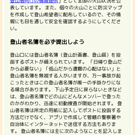
登山者向けの情報提供
」として全国の火山状況を公
表しています。
また、個々の火山ごとに防災マップ
を作成して登山希望者に配布しているので、その情
報にも目を通して安全を確認するようにしてくださ
い。
登山者名簿を必ず提出しよう
登山口には登山者名簿（登山計画書、登山届）を投
函するポストが備えられています。
「日帰り登山だ
から必要ない」「低山だから遭難の心配はない」と
登山者名簿を無視する人がいますが、万一事故が起
こったときはこの登山者名簿が唯一の手掛かりにな
る場合があります。 下山予定日に戻らないときなど
は、登山者名簿でどの山にどんなメンバーで登った
のかがわかり、迅速に初動捜査が開始されます。 登
山者名簿は所定の用紙に記入してポストに投函する
方法だけでなく、アプリで作成して管轄の警察署や
自治体にインターネットで送信する方法もありま
す。 登山者名簿には主に次のようなことを記入しま