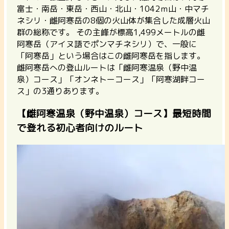
富士・南岳・東岳・西山・北山・1042ｍ山・中マチ
ネシリ・雌阿寒岳の8個の火山体が集合した成層火山
群の総称です。 その主峰が標高1,499メートルの雌
阿寒岳（アイヌ語でポンマチネシリ）で、一般に
「阿寒岳」という場合はこの雌阿寒岳を指します。
雌阿寒岳への登山ルートは「雌阿寒温泉（野中温
泉）コース」「オンネトーコース」「阿寒湖畔コー
ス」の3通りあります。
【雌阿寒温泉（野中温泉）コース】最短時間
で登れる初心者向けのルート