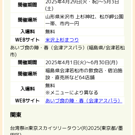
2025年4月29日(火・祝)～5月3日
開催期間
(土)
山形県米沢市 上杉神社、松が岬公園
開催場所
一帯、市内一円
入場料
無料
WEBサイト
米沢上杉まつり
あいづ食の陣・春（会津アスパラ）(福島県/会津若松
市)
開催期間
2025年4月1日(火)～6月30日(月)
福島県会津若松市の飲食店・宿泊施
開催場所
設・直売所など64店舗
無料
入場料
※メニューにより異なる
WEBサイト
あいづ食の陣・春（会津アスパラ）
関東
台湾祭in東京スカイツリータウン(R)2025(東京都/墨
田区)