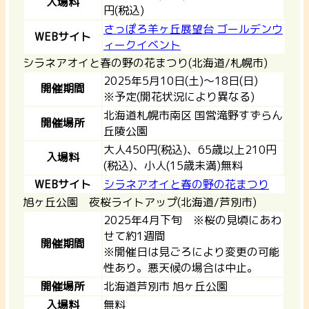
入場料
円(税込)
さっぽろ羊ヶ丘展望台 ゴールデンウ
WEBサイト
ィークイベント
シラネアオイと春の野の花まつり(北海道/札幌市)
2025年5月10日(土)～18日(日)
開催期間
※予定(開花状況により異なる)
北海道札幌市南区 国営滝野すずらん
開催場所
丘陵公園
大人450円(税込)、65歳以上210円
入場料
(税込)、小人(15歳未満)無料
WEBサイト
シラネアオイと春の野の花まつり
旭ヶ丘公園 夜桜ライトアップ(北海道/芦別市)
2025年4月下旬 ※桜の見頃にあわ
せて約1週間
開催期間
※開催日は見ごろにより変更の可能
性あり。悪天候の場合は中止。
開催場所
北海道芦別市 旭ヶ丘公園
入場料
無料