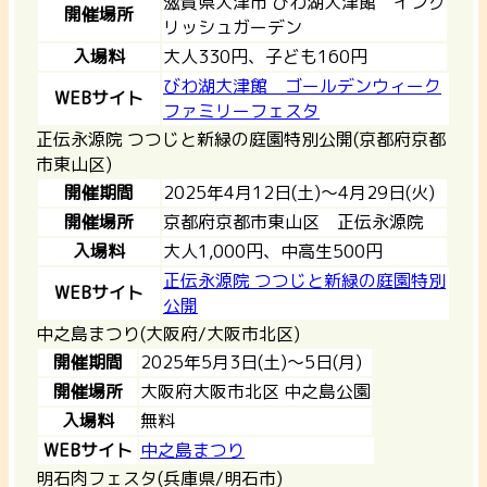
滋賀県大津市 びわ湖大津館 イング
開催場所
リッシュガーデン
入場料
大人330円、子ども160円
びわ湖大津館 ゴールデンウィーク
WEBサイト
ファミリーフェスタ
正伝永源院 つつじと新緑の庭園特別公開(京都府京都
市東山区)
開催期間
2025年4月12日(土)～4月29日(火)
開催場所
京都府京都市東山区 正伝永源院
入場料
大人1,000円、中高生500円
正伝永源院 つつじと新緑の庭園特別
WEBサイト
公開
中之島まつり(大阪府/大阪市北区)
開催期間
2025年5月3日(土)～5日(月)
開催場所
大阪府大阪市北区 中之島公園
入場料
無料
WEBサイト
中之島まつり
明石肉フェスタ(兵庫県/明石市)