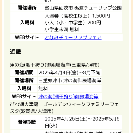
開催場所
富山県砺波市 砺波チューリップ公園
入場券（高校生以上）1,500円
入場料
小人（小・中学生）200円
小学生未満 無料
WEBサイト
となみチューリップフェア
近畿
津の海(潮干狩り)御殿場海岸(三重県/津市)
開催期間
2025年4月4日(金)〜8月下旬
開催場所
三重県津市 津の海御殿場海岸
入場料
無料
WEBサイト
津の海(潮干狩り)御殿場海岸
びわ湖大津館 ゴールデンウィークファミリーフェ
スタ(滋賀県/大津市)
2025年4月26日(土)～2025年5月6
開催期間
日(火)