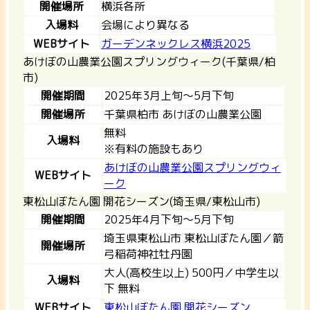
開催場所
横浜各所
入場料
会場により異なる
WEBサイト
ガーデンネックレス横浜2025
あけぼの山農業公園スプリングウィーク(千葉県/柏
市)
開催期間
2025年3月上旬～5月下旬
開催場所
千葉県柏市 あけぼの山農業公園
無料
入場料
※有料の施設もあり
あけぼの山農業公園スプリングウィ
WEBサイト
ーク
東松山ぼたん園 開花シーズン(埼玉県/東松山市)
開催期間
2025年4月下旬～5月下旬
埼玉県東松山市 東松山ぼたん園／箭
開催場所
弓稲荷神社牡丹園
大人(高校生以上) 500円／中学生以
入場料
下 無料
WEBサイト
東松山ぼたん園 開花シーズン