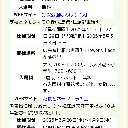
入場料
無料
WEBサイト
打吹公園ぼんぼり点灯
芝桜とネモフィラの丘(広島県/世羅郡世羅町)
【早朝開園】2025年4月26日.27
開催期間
日.29日【早朝延長】2025年5月3
日.4日.５日
広島県世羅郡世羅町 Flower village
開催場所
花夢の里
大人 700〜1.200円、小人(4歳〜小
学生) 300〜600円
入場料
3歳以下・ペット：無料
※入園料は開花状況に伴い変動しま
す。
WEBサイト
芝桜とネモフィラの丘
国宝松江城 お城まつり ～松江城天守国宝指定 10 周
年記念～(島根県/松江市)
開催期間
2025年3月26日(水)～4月9日(水)
開催場所
島根県松江市 五本松公園周辺