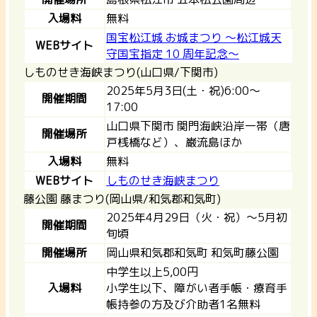
入場料
無料
国宝松江城 お城まつり ～松江城天
WEBサイト
守国宝指定 10 周年記念～
しものせき海峡まつり(山口県/下関市)
2025年5月3日(土・祝)6:00～
開催期間
17:00
山口県下関市 関門海峡沿岸一帯（唐
開催場所
戸桟橋など）、巌流島ほか
入場料
無料
WEBサイト
しものせき海峡まつり
藤公園 藤まつり(岡山県/和気郡和気町)
2025年4月29日（火・祝）～5月初
開催期間
旬頃
開催場所
岡山県和気郡和気町 和気町藤公園
中学生以上5,00円
入場料
小学生以下、障がい者手帳・療育手
帳持参の方及び介助者1名無料