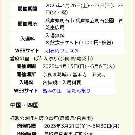
2025年4月26日(土)～27日(日)、29
開催期間
日(火・祝)
兵庫県明石市 兵庫県立明石公園 西
開催場所
芝生広場
入場無料
入場料
※飲食チケット(3,000円5枚綴)
WEBサイト
明石肉フェスタ
當麻の里 ぼたん祭り(奈良県/葛城市)
開催期間
2025年4月13日(日)～5月6日(火)
開催場所
奈良県葛城市 當麻寺 石光寺
入場料
各拝観に入場料要
WEBサイト
當麻の里 ぼたん祭り
中国・四国
打吹公園ぼんぼり点灯(鳥取県/倉吉市)
開催期間
2025年3月21日(金)～6月30日(月)
開催場所
鳥取県倉吉市 打吹公園