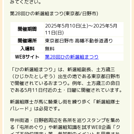
みてください。
第28回ひの新選組まつり(東京都/日野市)
2025年5月10日(土)～2025年5月
開催期間
11日(日)
開催場所
東京都日野市 高幡不動参道通り
入場料
無料
WEBサイト
第28回ひの新選組まつり
「ひの新選組まつり」は、新選組副長、土方歳三
（ひじかたとしぞう）出生の地である東京都日野市
で開催されているおまつり。例年、土方歳三の命日
である5月11日付近の土・日曜に開催されています。
新選組隊士が馬に騎乗し街を練り歩く「新選組隊士
パレード」は必見です。
甲州街道・日野宿周辺を各所を巡りスタンプを集め
る「屯所めぐり」や新選組知識を試すWEB企画「ク