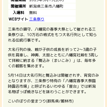
開催場所
新潟県三条市八幡町
入場料
無料
WEBサイト
三条祭り
三条市の鎮守、八幡宮の春季大祭として催される三
条祭りは、10万石の格式をもつ大名行列として知ら
れる伝統行事です。
大名行列の後、親が子供の成長を祈って2～3歳の子
供を肩車し、神輿、太鼓とともに八幡宮社殿を3周し
て拝殿に納まる「舞込み（まいこみ）」は、毎年多
くの観客を集めます。
5月14日は大名行列と舞込みは開催されず、宵宮のみ
となりますが、三条祭り特有の「八幡宮春季大祭臨
時露店市場」と呼ばれるいわゆる「屋台」では新潟
名物ぽっぽ焼きなどを味わうことができます。
こいのぼりの里まつり(群馬県/館林市)