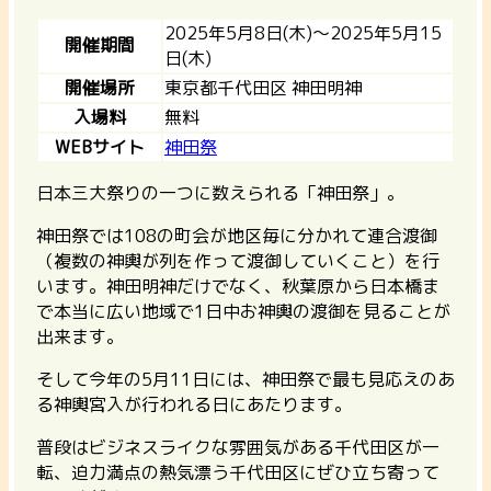
2025年5月8日(木)～2025年5月15
開催期間
日(木)
開催場所
東京都千代田区 神田明神
入場料
無料
WEBサイト
神田祭
日本三大祭りの一つに数えられる「神田祭」。
神田祭では108の町会が地区毎に分かれて連合渡御
（複数の神輿が列を作って渡御していくこと）を行
います。神田明神だけでなく、秋葉原から日本橋ま
で本当に広い地域で1日中お神輿の渡御を見ることが
出来ます。
そして今年の5月11日には、神田祭で最も見応えのあ
る神輿宮入が行われる日にあたります。
普段はビジネスライクな雰囲気がある千代田区が一
転、迫力満点の熱気漂う千代田区にぜひ立ち寄って