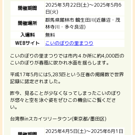
2025年3月22日(土)～2025年5月6
開催期間
日(火)
群馬県館林市 鶴生田川(近藤沼・茂
開催場所
林寺川・多々良沼)
入場料
無料
WEBサイト
こいのぼりの里まつり
こいのぼりの里まつりでは市内４か所に約4,000匹の
こいのぼりが春風に吹かれ水面を揺らします。
平成17年5月には5,283匹という圧巻の掲揚数で世界
記録に認定されました。
昨今、見ることが少なくなってしまったこいのぼり
が悠々と空を泳ぐ姿をぜひこの機会にご覧くださ
い。
台湾祭inスカイツリータウン(東京都/墨田区)
2025年4月5日(土)～2025年6月1日
開催期間