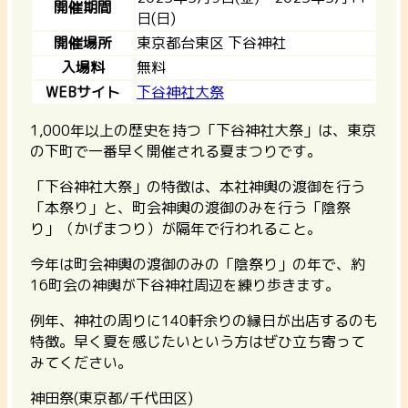
開催期間
日(日)
開催場所
東京都台東区 下谷神社
入場料
無料
WEBサイト
下谷神社大祭
1,000年以上の歴史を持つ「下谷神社大祭」は、東京
の下町で一番早く開催される夏まつりです。
「下谷神社大祭」の特徴は、本社神輿の渡御を行う
「本祭り」と、町会神輿の渡御のみを行う「陰祭
り」（かげまつり）が隔年で行われること。
今年は町会神輿の渡御のみの「陰祭り」の年で、約
16町会の神輿が下谷神社周辺を練り歩きます。
例年、神社の周りに140軒余りの縁日が出店するのも
特徴。早く夏を感じたいという方はぜひ立ち寄って
みてください。
神田祭(東京都/千代田区)