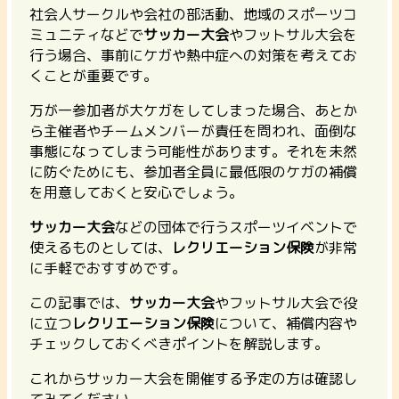
社会人サークルや会社の部活動、地域のスポーツコ
ミュニティなどで
サッカー大会
やフットサル大会を
行う場合、事前にケガや熱中症への対策を考えてお
くことが重要です。
万が一参加者が大ケガをしてしまった場合、あとか
ら主催者やチームメンバーが責任を問われ、面倒な
事態になってしまう可能性があります。それを未然
に防ぐためにも、参加者全員に最低限のケガの補償
を用意しておくと安心でしょう。
サッカー大会
などの団体で行うスポーツイベントで
使えるものとしては、
レクリエーション保険
が非常
に手軽でおすすめです。
この記事では、
サッカー大会
やフットサル大会で役
に立つ
レクリエーション保険
について、補償内容や
チェックしておくべきポイント
を解説します。
これからサッカー大会を開催する予定の方は確認し
てみてください。