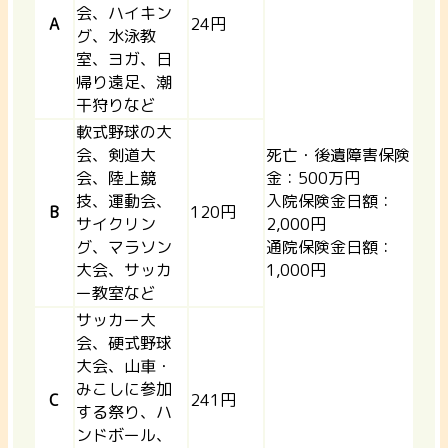
会、ハイキン
A
24円
グ、水泳教
室、ヨガ、日
帰り遠足、潮
干狩りなど
軟式野球の大
会、剣道大
死亡・後遺障害保険
会、陸上競
金：500万円
技、運動会、
入院保険金日額：
B
120円
サイクリン
2,000円
グ、マラソン
通院保険金日額：
大会、サッカ
1,000円
ー教室など
サッカー大
会、硬式野球
大会、山車・
みこしに参加
C
241円
する祭り、ハ
ンドボール、