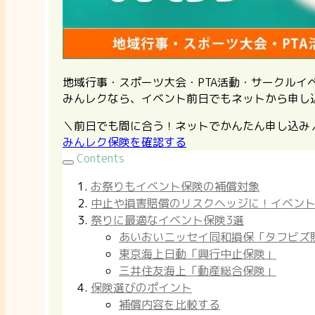
地域行事・スポーツ大会・PTA活動・サークル
みんレクなら、イベント前日でもネットから申し
＼前日でも間に合う！ネットでかんたん申し込み
みんレク保険を確認する
Contents
お祭りもイベント保険の補償対象
中止や損害賠償のリスクヘッジに！イベン
祭りに最適なイベント保険3選
あいおいニッセイ同和損保「タフビズ
東京海上日動「興行中止保険」
三井住友海上「動産総合保険」
保険選びのポイント
補償内容を比較する