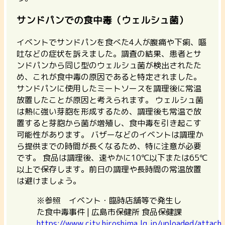
サンドパンでの食中毒（ウェルシュ菌）
イベントでサンドパンを食べた4人が腹痛や下痢、嘔
吐などの症状を訴えました。調査の結果、
患者とサ
ンドパンから同じ型のウェルシュ菌が検出
されたた
め、これが食中毒の原因であると特定されました。
サンドパンに使用したミートソースを調理後に常温
放置したことが原因と考えられます。 ウェルシュ菌
は熱に強い芽胞を形成するため、調理後も常温で放
置すると芽胞から菌が増殖し、食中毒を引き起こす
可能性があります。 バザーなどのイベントは
調理か
ら提供までの時間が長くなるため、特に注意が必要
です。 食品は調理後、速やかに10℃以下または65℃
以上で保存します。前日の調理や長時間の常温放置
は避けましょう。
※参照 イベント・臨時店舗等で発生し
た食中毒事件 | 広島市保健所 食品保健課
https://www.city.hiroshima.lg.jp/uploaded/atta