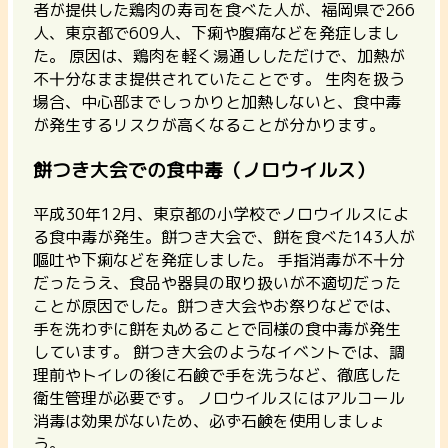
者が提供した鶏肉の寿司を食べた人が、
福岡県で266
人、東京都で609人、下痢や腹痛などを発症
しまし
た。 原因は、鶏肉を軽く湯通ししただけで、加熱が
不十分なまま提供されていたことです。 生肉を扱う
場合、中心部までしっかりと加熱しないと、食中毒
が発生するリスクが高くなることが分かります。
餅つき大会での食中毒（ノロウイルス）
平成30年12月、東京都の小学校でノロウイルスによ
る食中毒が発生。餅つき大会で、
餅を食べた143人が
嘔吐や下痢などを発症
しました。 手指消毒が不十分
だったうえ、
食品や器具の取り扱いが不適切だった
ことが原因
でした。餅つき大会やお祭りなどでは、
手を洗わずに餅を丸めることで同様の食中毒が発生
しています。 餅つき大会のようなイベントでは、調
理前やトイレの後に石鹸で手を洗うなど、徹底した
衛生管理が必要です。 ノロウイルスにはアルコール
消毒は効果がないため、必ず石鹸を使用しましょ
う。