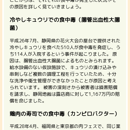
ここからは、それぞれの食中毒が発生した状況やそ
の原因を詳しく見ていきましょう。
冷やしキュウリでの食中毒（腸管出血性大腸
菌）
平成26年7月、静岡県の花火大会の屋台で提供された
冷やしキュウリを食べた510人が食中毒を発症し、う
ち114人が入院するという事件が起こりました。 原
因は、
腸管出血性大腸菌
によるものとみられます。
給水設備のない仮設施設で、キュウリの漬け込みや
串刺しなど複数の調理工程を行っていたため、十分
な洗浄や衛生管理ができなかったことが原因と考え
られています。 被害の深刻さから被害者は損害賠償
を請求し、
静岡地裁は露店商に対して1,167万円の賠
償を命じました。
鶏肉の寿司での食中毒（カンピロバクター）
平成28年4月、福岡県と東京都の肉フェスで、同じ業