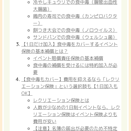
冷やしキュウリでの食中毒（腸管出血性
大腸菌）
鶏肉の寿司での食中毒（カンピロバクタ
ー）
餅つき大会での食中毒（ノロウイルス）
サンドパンでの食中毒（ウェルシュ菌）
【1日だけ加入】食中毒をカバーするイベント
保険の基本補償とは？
イベント賠償責任保険の基本補償
食中毒の補償を受けるには特約加入が必
要
【食中毒もカバー】費用を抑えるなら「レクリ
エーション保険」という選択肢も【1日加入も
OK】
レクリエーション保険とは
人数が少なめの1日制イベントなら、レク
リエーション保険はイベント保険よりも
費用が安い
【注意】名簿の届出が必要のため不特定