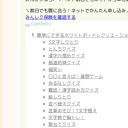
＼前日でも間に合う！ネットでかんたん申し込み
みんレク保険を確認する
Contents
簡単にできるホワイトボードレクリエーショ
3文字しりとり
とんちクイズ
漢字穴埋めクイズ
都道府県クイズ
福笑い
〇〇と言えば！連想ゲーム
あるなしクイズ
難読！漢字読み方クイズ
絵しりとり
並べ替えクイズ
言葉あそび！1文字替え
文字数で脳トレ！
歌当てクイズ