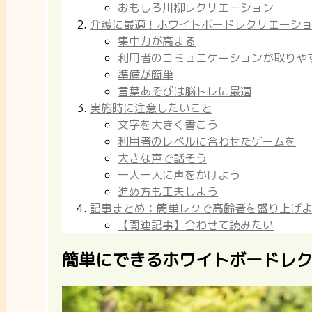
おもしろ川柳レクリエーション
介護に最適！ホワイトボードレクリエーシ
集中力が高まる
利用者のコミュニケーションが取りや
準備が簡単
言葉あそびは脳トレに最適
実施時に注意したいこと
文字を大きく書こう
利用者のレベルに合わせたゲームを
大きな声で話そう
一人一人に声をかけよう
進め方も工夫しよう
記事まとめ：簡単レクで高齢者を盛り上げ
【関連記事】合わせて読みたい
簡単にできるホワイトボードレク