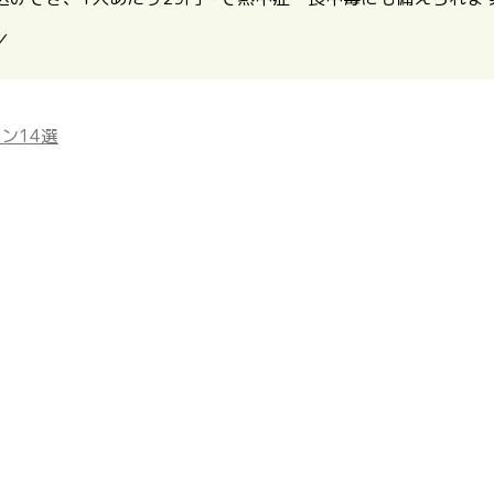
／
ン14選