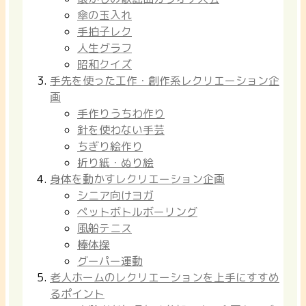
傘の玉入れ
手拍子レク
人生グラフ
昭和クイズ
手先を使った工作・創作系レクリエーション企
画
手作りうちわ作り
針を使わない手芸
ちぎり絵作り
折り紙・ぬり絵
身体を動かすレクリエーション企画
シニア向けヨガ
ペットボトルボーリング
風船テニス
棒体操
グーパー運動
老人ホームのレクリエーションを上手にすすめ
るポイント