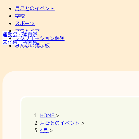
月ごとのイベント
学校
スポーツ
アウトドア
運動会・体育祭
レクリエーション保険
文化祭・学園祭
みんなの掲示板
HOME
>
月ごとのイベント
>
4月
>