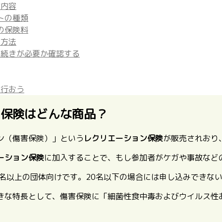
償内容
トの種類
の保険料
入方法
手続きが必要か確認する
を行おう
ン保険はどんな商品？
ン（傷害保険）」という
レクリエーション保険
が販売されおり
ーション保険
に加入することで、もし参加者がケガや事故など
0名以上の団体向け
です。20名以下の場合には申し込みできな
きな特長として、
傷害保険に「細菌性食中毒およびウイルス性