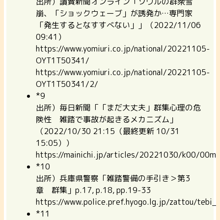
出所）讀賣新聞オンライン「ソウルの群衆雪
崩、「ショックウェーブ」が誘発か…専門家
「発生するとなすすべない」」（2022/11/06
09:41）
https://www.yomiuri.co.jp/national/20221105-
OYT1T50341/
https://www.yomiuri.co.jp/national/20221105-
OYT1T50341/2/
*9
出所）毎日新聞「「まだ大丈夫」群集心理の危
険性 雑踏で事故が起きるメカニズム」
（2022/10/30 21:15（最終更新 10/31
15:05））
https://mainichi.jp/articles/20221030/k00/00
*10
出所）兵庫県警察「雑踏警備の手引き＞第3
章 群集」p.17, p.18, pp.19-33
https://www.police.pref.hyogo.lg.jp/zattou/tebi_
*11