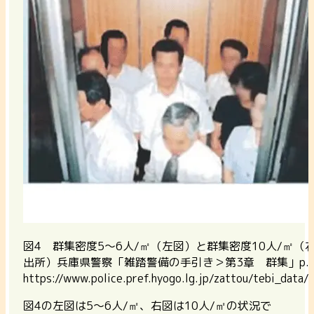
図4 群集密度5～6人/㎡（左図）と群集密度10人/㎡（
出所）兵庫県警察「雑踏警備の手引き＞第3章 群集」p.2
https://www.police.pref.hyogo.lg.jp/zattou/tebi_data/
図4の左図は5～6人/㎡、右図は10人/㎡の状況で