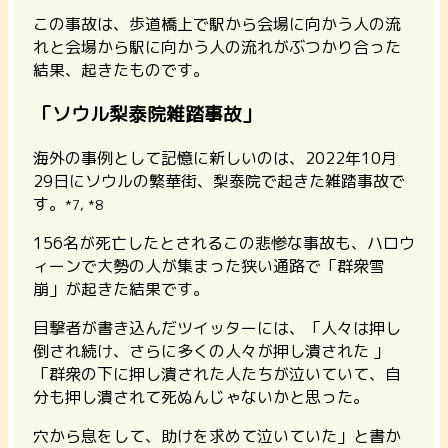
この事故は、歩道橋上で駅から会場に向かう人の流
れと会場から駅に向かう人の流れがぶつかり合った
結果、起きたものです。
「ソウル梨泰院雑踏事故」
海外の事例として記憶に新しいのは、2022年10月
29日にソウルの繁華街、梨泰院で起きた雑踏事故で
す。
*7, *8
156名が死亡したとされるこの悲惨な事故も、ハロウ
ィーンで大勢の人が集まった狭い通路で「群衆雪
崩」が起きた結果です。
目撃者が書き込んだツイッターには、「人々は押し
倒され続け、さらに多くの人々が押し潰された 」
「群衆の下に押し潰された人たちが泣いていて、自
分も押し潰されて死ぬんじゃないかと思った。
穴から息をして、助けを求めて泣いていた」と書か