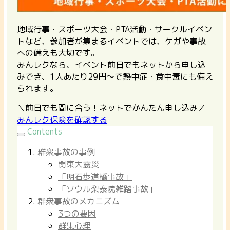
地域行事・スポーツ大会・PTA活動・サークルイベン
トなど、参加者が集まるイベントでは、ケガや事故
への備えも大切です。
みんレクなら、イベント前日でもネットから申し込
みでき、1人あたり29円〜で熱中症・食中毒にも備え
られます。
＼前日でも間に合う！ネットでかんたん申し込み／
みんレク保険を確認する
Contents
群衆事故の事例
関東大震災
「明石歩道橋事故」
「ソウル梨泰院雑踏事故」
群衆事故のメカニズム
3つの要因
群集心理