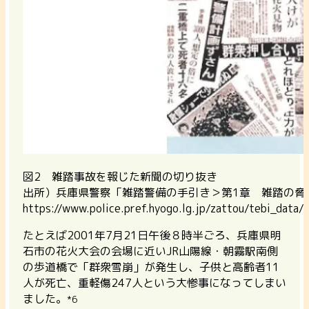
図2 雑踏事故を報じた新聞の切り抜き
出所）兵庫県警察「雑踏警備の手引き＞第1章 雑踏の脅威
https://www.police.pref.hyogo.lg.jp/zattou/tebi_data/
たとえば2001年7月21日午後８時半ごろ、兵庫県明
石市の花火大会の会場に近いJR山陽線・朝霧駅南側
の歩道橋で「群衆雪崩」が発生し、子供と高齢者11
人が死亡、重軽傷247人という大惨事になってしまい
ました。
*6