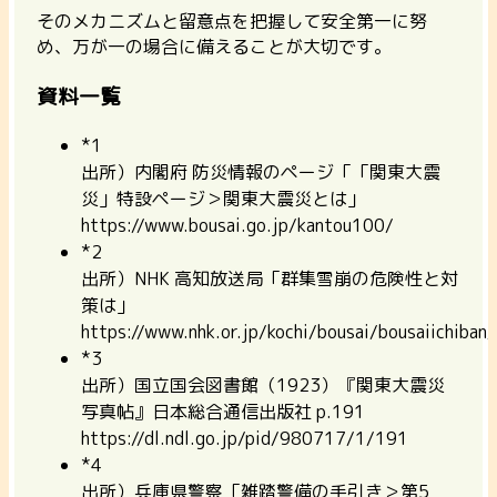
そのメカニズムと留意点を把握して安全第一に努
め、万が一の場合に備えることが大切です。
資料一覧
*1
出所）内閣府 防災情報のページ「「関東大震
災」特設ページ＞関東大震災とは」
https://www.bousai.go.jp/kantou100/
*2
出所）NHK 高知放送局「群集雪崩の危険性と対
策は」
https://www.nhk.or.jp/kochi/bousai/bousaiichiban
*3
出所）国立国会図書館（1923）『関東大震災
写真帖』日本総合通信出版社 p.191
https://dl.ndl.go.jp/pid/980717/1/191
*4
出所）兵庫県警察「雑踏警備の手引き＞第5