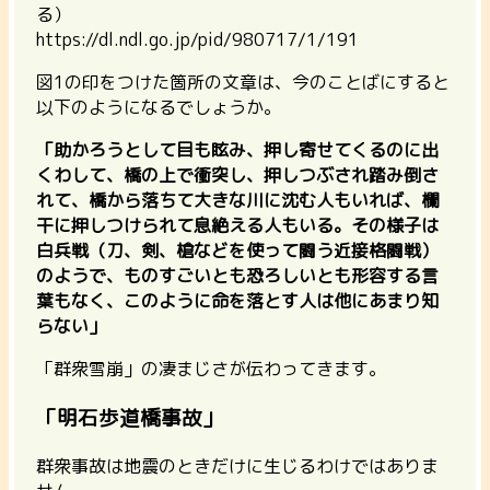
る）
https://dl.ndl.go.jp/pid/980717/1/191
図1の印をつけた箇所の文章は、今のことばにすると
以下のようになるでしょうか。
「助かろうとして目も眩み、押し寄せてくるのに出
くわして、橋の上で衝突し、押しつぶされ踏み倒さ
れて、橋から落ちて大きな川に沈む人もいれば、欄
干に押しつけられて息絶える人もいる。その様子は
白兵戦（刀、剣、槍などを使って闘う近接格闘戦）
のようで、ものすごいとも恐ろしいとも形容する言
葉もなく、このように命を落とす人は他にあまり知
らない」
「群衆雪崩」の凄まじさが伝わってきます。
「明石歩道橋事故」
群衆事故は地震のときだけに生じるわけではありま