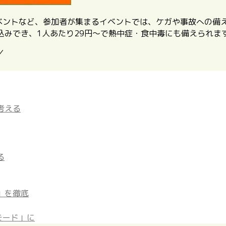
イベントなど、参加者が集まるイベントでは、ケガや事故への備
込みでき、1人あたり29円〜で熱中症・食中毒にも備えられま
／
考える
る
」を徹底
モード」に