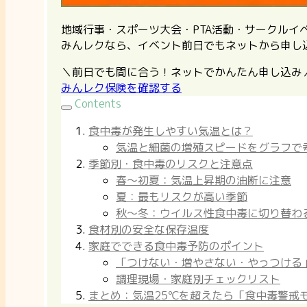
地域行事・スポーツ大会・PTA活動・サークル
みんレクなら、イベント前日でもネットから申し
＼前日でも間に合う！ネットでかんたん申し込み
みんレク保険を確認する
Contents
食中毒が発生しやすい気温とは？
気温と細菌の増殖スピードをグラフで
季節別・食中毒のリスクと注意点
春〜初夏：気温上昇期の油断に注意
夏：最もリスクが高い季節
秋〜冬：ウイルス性食中毒に切り替わ
食材別の安全な保存温度
家庭でできる食中毒予防のポイント
「つけない・増やさない・やっつける
調理現場・家庭別チェックリスト
まとめ：気温25℃を超えたら「食中毒警戒