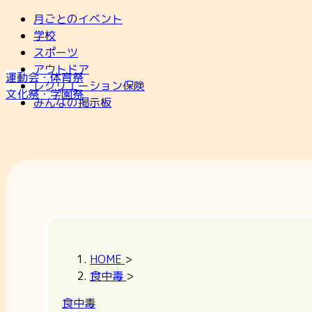
月ごとのイベント
学校
スポーツ
アウトドア
運動会・体育祭
レクリエーション保険
文化祭・学園祭
みんなの掲示板
HOME
>
食中毒
>
食中毒