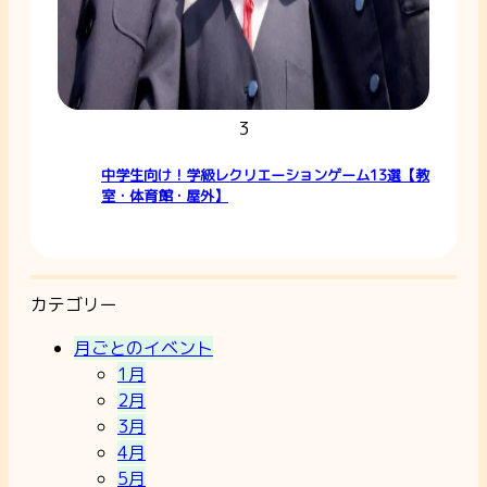
3
中学生向け！学級レクリエーションゲーム13選【教
室・体育館・屋外】
カテゴリー
月ごとのイベント
1月
2月
3月
4月
5月