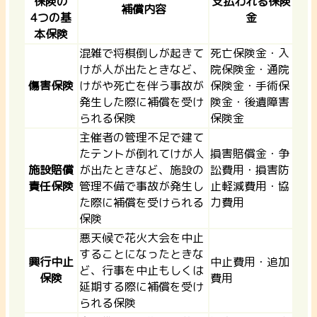
保険の
支払われる保険
補償内容
4つの基
金
本保険
混雑で将棋倒しが起きて
死亡保険金・入
けが人が出たときなど、
院保険金・通院
傷害保険
けがや死亡を伴う事故が
保険金・手術保
発生した際に補償を受け
険金・後遺障害
られる保険
保険金
主催者の管理不足で建て
たテントが倒れてけが人
損害賠償金・争
施設賠償
が出たときなど、施設の
訟費用・損害防
責任保険
管理不備で事故が発生し
止軽減費用・協
た際に補償を受けられる
力費用
保険
悪天候で花火大会を中止
することになったときな
興行中止
中止費用・追加
ど、行事を中止もしくは
保険
費用
延期する際に補償を受け
られる保険