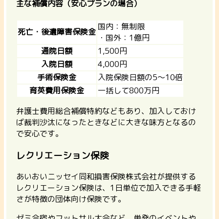
主な補償内容（安心プランの場合）
国内：無制限
死亡・後遺障害保険金
・国外：1億円
通院日額
1,500円
入院日額
4,000円
手術保険金
入院保険日額の5～10倍
育英費用保険金
一括して800万円
弁護士費用総合補償特約などもあり、加入しておけ
ば裁判沙汰になったときなどに大きな味方となるの
で安心です。
レクリエーション保険
あいおいニッセイ同和損害保険株式会社が提供する
レクリエーション保険は、
1日単位で加入できる手軽
さが特徴の団体向け保険
です。
ゼミ合宿やフットサル大会など、単発のイベントや