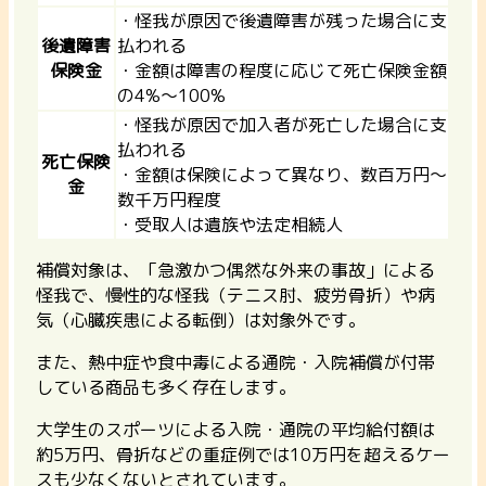
・怪我が原因で後遺障害が残った場合に支
後遺障害
払われる
保険金
・金額は障害の程度に応じて死亡保険金額
の4%〜100%
・怪我が原因で加入者が死亡した場合に支
払われる
死亡保険
・金額は保険によって異なり、数百万円〜
金
数千万円程度
・受取人は遺族や法定相続人
補償対象は、「急激かつ偶然な外来の事故」による
怪我で、
慢性的な怪我（テニス肘、疲労骨折）や病
気（心臓疾患による転倒）は対象外
です。
また、熱中症や食中毒による通院・入院補償が付帯
している商品も多く存在します。
大学生のスポーツによる入院・通院の平均給付額は
約5万円、骨折などの重症例では10万円を超えるケー
スも少なくないとされています。