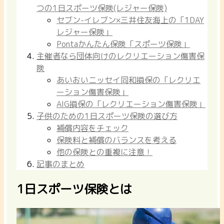
つの1日スポーツ保険(レジャー保険)
セブン-イレブン×三井住友海上の「1DAY
レジャー保険」
Pontaかんたん保険「スポーツ保険」
主催者なら団体向けのレクリエーション傷害保
険
あいおいニッセイ同和損保の「レクリエ
ーション傷害保険」
AIG損保の「レクリエーション傷害保険」
子供のための1日スポーツ保険の選び方
補償内容をチェック
保険料と補償のバランスを考える
他の保険との重複に注意！
記事のまとめ
1日スポーツ保険とは