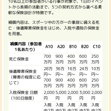
10名以上の参加者がいる行事が対象で、1日のイベン
トから長期の活動まで、5つの契約方式から選べる柔
軟な保険設計が特徴です。
補償内容は、スポーツ中の万が一の事故に備える死
亡・後遺障害保険金をはじめ、入院や通院の保険金
を用意。
補償内容（参加者
A10
A20
B10
B20
C10
1名あたり）
700
900
400
600
250
死亡保険金
万円
万円
万円
万円
万円
28万
36万
16万
24万
10万
後遺障害保険金
円〜
円〜
円〜
円〜
円〜
（障害の程度に応
700
900
400
600
250
じて）
万円
万円
万円
万円
万円
入院保険金 日額
2,000
5,000
2,000
3,000
2,000
（180日限度）
円
円
円
円
円
入院
入院
入院
入院
入院
中2万
中5万
中2万
中3万
中2万