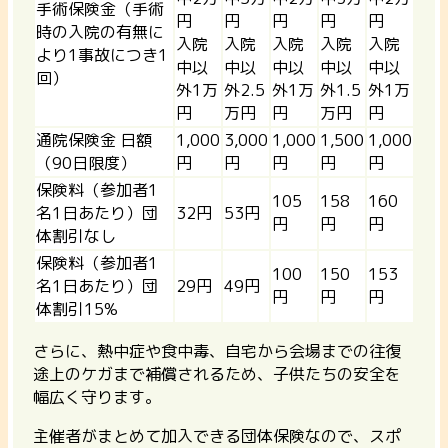
手術保険金（手術
円
円
円
円
円
時の入院の有無に
入院
入院
入院
入院
入院
より1事故につき1
中以
中以
中以
中以
中以
回）
外1万
外2.5
外1万
外1.5
外1万
円
万円
円
万円
円
通院保険金 日額
1,000
3,000
1,000
1,500
1,000
（90日限度）
円
円
円
円
円
保険料（参加者1
105
158
160
名1日あたり）団
32円
53円
円
円
円
体割引なし
保険料（参加者1
100
150
153
名1日あたり）団
29円
49円
円
円
円
体割引15%
さらに、熱中症や食中毒、自宅から会場までの往復
途上のケガまで補償されるため、子供たちの安全を
幅広く守ります。
主催者がまとめて加入できる団体保険なので、スポ