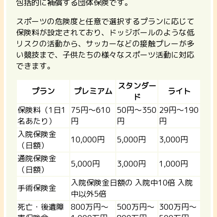
包括的に補償する団体保険です。
スポーツの危険度と任意で選択するプランに応じて
保険料が設定されており、
ドッジボールのような低
リスクの活動から、サッカーなどの接触プレーが多
い競技まで、子供たちの様々なスポーツ活動に対応
できます。
スタンダー
プラン
プレミアム
ライト
ド
保険料（1日1
75円〜610
50円〜350
29円〜190
名あたり）
円
円
円
入院保険金
10,000円
5,000円
3,000円
（日額）
通院保険金
5,000円
3,000円
1,000円
（日額）
入院保険金日額の 入院中10倍 入院
手術保険金
中以外5倍
死亡・後遺障
800万円〜
500万円〜
300万円〜