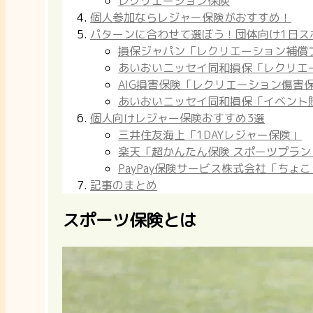
レクリエーション保険
個人参加ならレジャー保険がおすすめ！
パターンに合わせて選ぼう！団体向け1日ス
損保ジャパン「レクリエーション補償
あいおいニッセイ同和損保「レクリエ
AIG損害保険「レクリエーション傷害
あいおいニッセイ同和損保「イベント
個人向けレジャー保険おすすめ3選
三井住友海上「1DAYレジャー保険」
楽天「超かんたん保険 スポーツプラン
PayPay保険サービス株式会社「ちょ
記事のまとめ
スポーツ保険とは