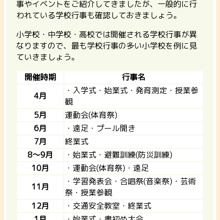
事やイベントをご紹介してきましたが、一般的に行
われている学校行事も確認しておきましょう。
小学校・中学校・高校では開催される学校行事が異
なりますので、最も学校行事の多い小学校を例に見
ていきましょう。
開催時期
行事名
・入学式・始業式・発育測定・授業参
4月
観
5月
運動会(体育祭)
6月
・遠足・プール開き
7月
終業式
8～9月
・始業式・避難訓練(防災訓練)
10月
・運動会(体育祭)・遠足
・学習発表会・合唱祭(音楽祭)・芸術
11月
祭・授業参観
12月
・交通安全教室・終業式
1月
・始業式・書初め大会