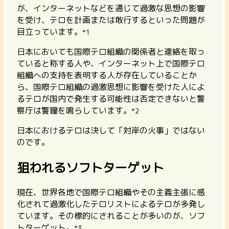
が、インターネットなどを通じて過激な思想の影響
を受け、テロを計画または敢行するといった問題が
目立っています。
*1
日本においても国際テロ組織の関係者と連絡を取っ
ていると称する人や、インターネット上で国際テロ
組織への支持を表明する人が存在していることか
ら、国際テロ組織の過激思想に影響を受けた人によ
るテロが国内で発生する可能性は否定できないと警
察庁は警鐘を鳴らしています。
*2
日本におけるテロは決して「対岸の火事」ではない
のです。
狙われるソフトターゲット
現在、世界各地で国際テロ組織やその主義主張に感
化されて過激化したテロリストによるテロが多発し
ています。その標的にされることが多いのが、ソフ
トターゲット。
*3