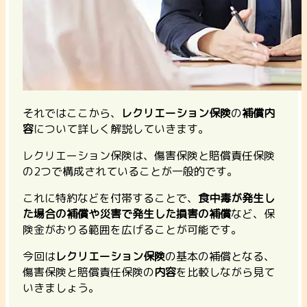
それではここから、
レクリエーション保険
の
補償内
容
について詳しく解説していきます。
レクリエーション保険は、傷害保険と賠償責任保険
の2つで構成されていることが一般的です。
これに特約などを付帯することで、
食中毒が発生し
た場合の補償や災害で発生した損害の補償
など、保
険金がおりる範囲を広げることが可能です。
今回は
レクリエーション保険
の基本の補償となる、
傷害保険と賠償責任保険の
内容
を比較しながら見て
いきましょう。