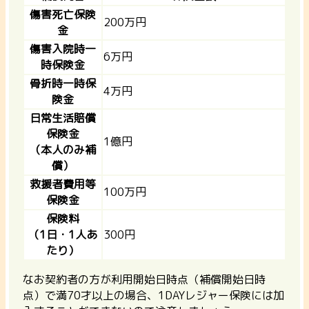
傷害死亡保険
200万円
金
傷害入院時一
6万円
時保険金
骨折時一時保
4万円
険金
日常生活賠償
保険金
1億円
（本人のみ補
償）
救援者費用等
100万円
保険金
保険料
（1日・1人あ
300円
たり）
なお
契約者の方が利用開始日時点（補償開始日時
点）で満70才以上の場合、1DAYレジャー保険には加