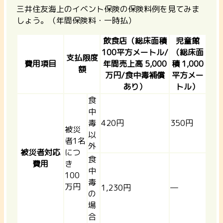
三井住友海上のイベント保険の保険料例を見てみま
しょう。（年間保険料・一時払）
飲食店（総床面積
児童館
100平方メートル/
（総床面
支払限度
費用項目
年間売上高 5,000
積 1,000
額
万円/食中毒補償
平方メー
あり）
トル）
食
中
毒
420円
350円
被災
以
者1名
外
被災者対応
につ
食
費用
き
中
100
毒
万円
1,230円
―
の
場
合