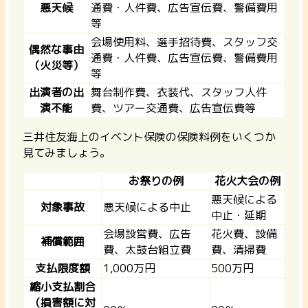
悪天候
通費・人件費、広告宣伝費、警備費用
等
会場使用料、選手招待費、スタッフ交
偶然な事由
通費・人件費、広告宣伝費、警備費用
（火災等）
等
出演者の出
舞台制作費、衣装代、スタッフ人件
演不能
費、ツアー交通費、広告宣伝費等
三井住友海上のイベント保険の保険料例をいくつか
見てみましょう。
お祭りの例
花火大会の例
悪天候による
対象事故
悪天候による中止
中止・延期
会場設営費、広告
花火費、設備
補償範囲
費、太鼓台組立費
費、清掃費
支払限度額
1,000万円
500万円
縮小支払割合
（損害額に対