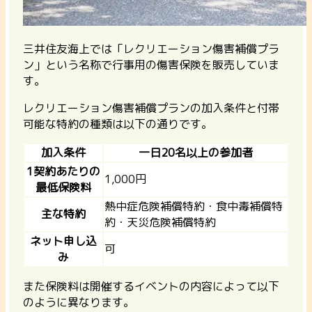
三井住友海上では「レクリエーション傷害補償プラ
ン」という名称で行事用の傷害保険を販売していま
す。
レクリエーション傷害補償プランの加入条件と付帯
可能な特約の種類は以下の通りです。
加入条件
一日20名以上の参加者
1契約あたりの
1,000円
最低保険料
熱中症危険補償特約・食中毒補償特
主な特約
約・天災危険補償特約
ネット申し込
可
み
また保険料は開催するイベントの内容によって以下
のように異なります。