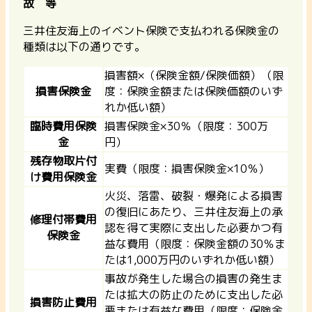
故 等
三井住友海上のイベント保険で支払われる保険金の
種類は以下の通りです。
損害額×（保険金額/保険価額）（限
損害保険金
度：保険金額または保険価額のいず
れか低い額）
臨時費用保険
損害保険金×30％（限度：300万
金
円）
残存物取片付
実費（限度：損害保険金×10％）
け費用保険金
火災、落雷、破裂・爆発による損害
の復旧にあたり、三井住友海上の承
修理付帯費用
認を得て実際に支出した必要かつ有
保険金
益な費用（限度：保険金額の30％ま
たは1,000万円のいずれか低い額）
事故が発生した場合の損害の発生ま
たは拡大の防止のために支出した必
損害防止費用
要または有益な費用（限度：保険金