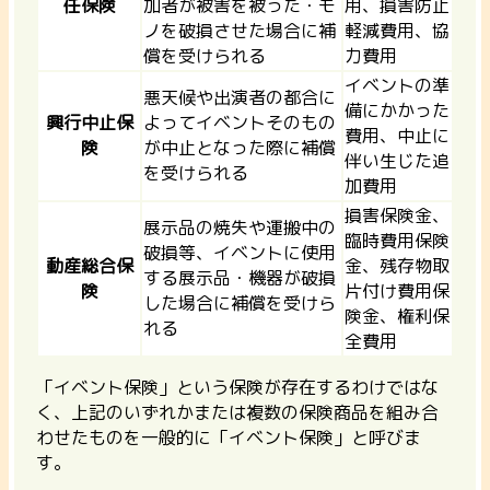
任保険
加者が被害を被った・モ
用、損害防止
ノを破損させた場合に補
軽減費用、協
償を受けられる
力費用
イベントの準
悪天候や出演者の都合に
備にかかった
興行中止保
よってイベントそのもの
費用、中止に
険
が中止となった際に補償
伴い生じた追
を受けられる
加費用
損害保険金、
展示品の焼失や運搬中の
臨時費用保険
破損等、イベントに使用
動産総合保
金、残存物取
する展示品・機器が破損
険
片付け費用保
した場合に補償を受けら
険金、権利保
れる
全費用
「イベント保険」という保険が存在するわけではな
く、上記のいずれかまたは複数の保険商品を組み合
わせたものを一般的に「イベント保険」と呼びま
す。