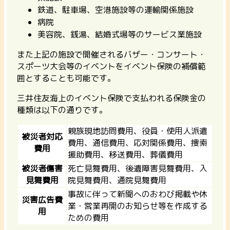
鉄道、駐車場、空港施設等の運輸関係施設
病院
美容院、銭湯、結婚式場等のサービス業施設
また
上記の施設で開催されるバザー・コンサート・
スポーツ大会等のイベントをイベント保険の補償範
囲とすることも可能
です。
三井住友海上のイベント保険で支払われる保険金の
種類は以下の通りです。
親族現地訪問費用、役員・使用人派遣
被災者対応
費用、通信費用、応対関係費用、捜索
費用
援助費用、移送費用、葬儀費用
被災者傷害
死亡見舞費用、後遺障害見舞費用、入
見舞費用
院見舞費用、通院見舞費用
事故に伴って新聞へのおわび掲載や休
災害広告費
業・営業再開のお知らせ等を作成する
用
ための費用