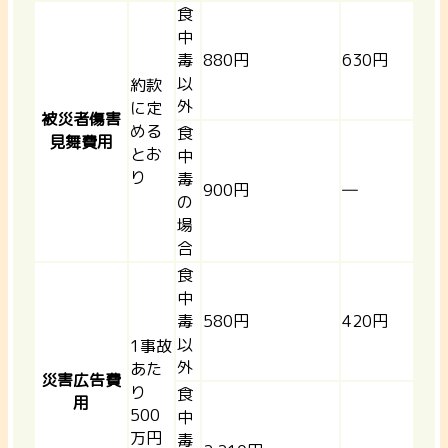
食
中
毒
880円
630円
以
約款
外
に定
被災者傷害
める
食
見舞費用
とお
中
り
毒
900円
―
の
場
合
食
中
毒
580円
420円
以
1事故
外
あた
災害広告費
り
食
用
500
中
万円
毒