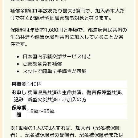
補償金額は1事故あたり最大3億円で、加入者本人だ
けでなく配偶者や同居家族も対象となります。
保険料は年間約1,680円と手頃で、都道府県民共済の
生命共済や傷害保障型共済に加入していることが条
件です。
日本国内示談交渉サービス付き
ご家族全員を補償
ネットで簡単に手続きが可能
月掛金
140円
お申し
兵庫県民共済の生命共済、傷害保障型共済、
込み
新型火災共済にご加入の方
保障期
18歳〜85歳
間
※1世帯の1人が加入すれば、加入者（記名被保険
者）、記名被保険者の配偶者、記名被保険者または