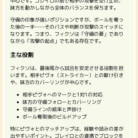
中心です。ゴレイロの前で相手の攻撃を受け止め、
味方を動かしながら全体のバランスを保ちます。
守備の印象が強いポジションですが、ボールを奪っ
た後の一手──そのパスや判断が攻撃のスイッチに
なります。つまり、フィクソは
「守備の要」であり
ながら「攻撃の起点」
でもある存在です。
主な役割
フィクソは、最後尾から試合を安定させる役割を担
います。相手ピヴォ（ストライカー）との駆け引き
や、味方のカバーリングが中心です。
相手ピヴォへのマークと1対1の対応
味方の守備フォローとカバーリング
守備ラインの統率と声掛け
ボール奪取後のビルドアップ
特にピヴォとのマッチアップは、経験や読みの差が
出やすいポイント。ゴレイロとの連携でブロックを