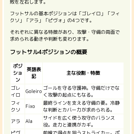
敗を左右します。
フットサルの基本ポジションは「ゴレイロ」「フィ
クソ」「アラ」「ピヴォ」の4つ
です。
それぞれに異なる特徴があり、攻撃・守備の両面で
求められる動きや判断も変わります。
フットサル4ポジションの概要
ポジ
英語表
ショ
主な役割・特徴
記
ン
ゴレ
ゴールを守る守護神。守備だけでな
Goleiro
イロ
く攻撃の起点にもなる。
フィ
最終ラインを支える守備の要。冷静
Fixo
クソ
な判断とカバー力が求められる。
サイドを広く使う攻守のバランス
アラ
Ala
役。走力と連携がカギ。
ピヴ
前線で得点を狙うストライカー。ポ