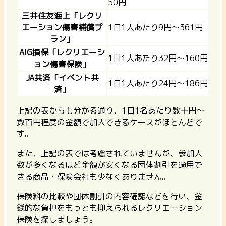
50円
三井住友海上「レクリ
エーション傷害補償プ
1日1人あたり9円〜361円
ラン」
AIG損保「レクリエーシ
1日1人あたり32円〜160円
ョン傷害保険」
JA共済「イベント共
1日1人あたり24円〜186円
済」
上記の表からも分かる通り、1日1名あたり数十円〜
数百円程度の金額で加入できるケースがほとんどで
す。
また、上記の表では考慮されていませんが、
参加人
数が多くなるほど金額が安くなる団体割引を適用で
きる商品・保険会社も
少なくありません。
保険料の比較や団体割引の内容確認などを行い、金
銭的な負担をもっとも抑えられるレクリエーション
保険を探しましょう。