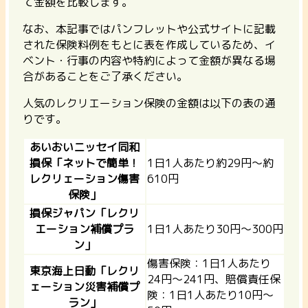
て金額を比較します。
なお、本記事ではパンフレットや公式サイトに記載
された保険料例をもとに表を作成しているため、イ
ベント・行事の内容や特約によって金額が異なる場
合があることをご了承ください。
人気のレクリエーション保険の金額は以下の表の通
りです。
あいおいニッセイ同和
損保「ネットで簡単！
1日1人あたり約29円〜約
レクリェーション傷害
610円
保険」
損保ジャパン「レクリ
エーション補償プラ
1日1人あたり30円〜300円
ン」
傷害保険：1日1人あたり
東京海上日動「レクリ
24円〜241円、賠償責任保
ェーション災害補償プ
険：1日1人あたり10円〜
ラン」