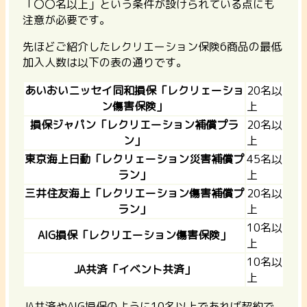
「〇〇名以上」という条件が設けられている点にも
注意が必要です。
先ほどご紹介したレクリエーション保険6商品の最低
加入人数は以下の表の通りです。
あいおいニッセイ同和損保「レクリェーショ
20名以
ン傷害保険」
上
損保ジャパン「レクリエーション補償プラ
20名以
ン」
上
東京海上日動「レクリェーション災害補償プ
45名以
ラン」
上
三井住友海上「レクリエーション傷害補償プ
20名以
ラン」
上
10名以
AIG損保「レクリエーション傷害保険」
上
10名以
JA共済「イベント共済」
上
JA共済やAIG損保のように10名以上であれば契約で