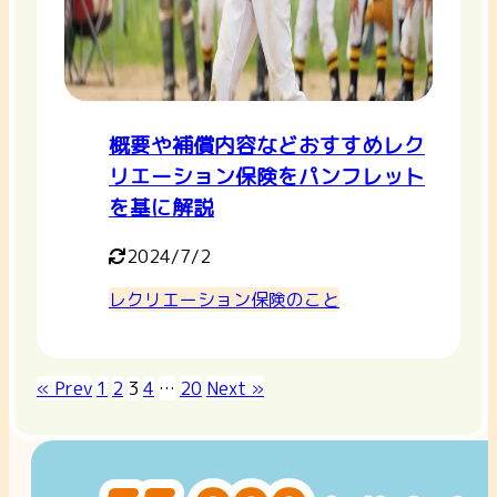
概要や補償内容などおすすめレク
リエーション保険をパンフレット
を基に解説
2024/7/2
レクリエーション保険のこと
« Prev
1
2
3
4
…
20
Next »