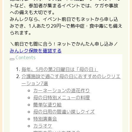
トなど、参加者が集まるイベントでは、ケガや事故
への備えも大切です。
みんレクなら、イベント前日でもネットから申し込
みでき、1人あたり29円〜で熱中症・食中毒にも備え
られます。
＼前日でも間に合う！ネットでかんたん申し込み／
みんレク保険を確認する
Contents
毎年、5月の第2日曜日は「母の日」
介護施設で過ごす母の日におすすめのレクリエ
ーション7選
カーネーションの造花作り
母の日特別メニューの料理
簡単な塗り絵
母の日用の間違い探しクイズ
特別演奏会
カラオケ