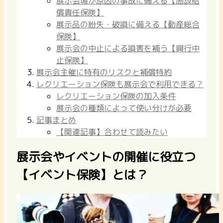
展示会場が原因の事故に備える【施設賠
償責任保険】
展示品の紛失・破損に備える【動産総合
保険】
展示会の中止による損害を補う【興行中
止保険】
展示会主催に特有のリスクと補償特約
レクリエーション保険も展示会で利用できる？
レクリエーション保険の加入条件
展示会の種類によって使い分けが必要
記事まとめ
【関連記事】合わせて読みたい
展示会やイベントの開催に役立つ
【イベント保険】とは？