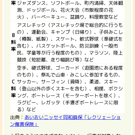
率
ジャズダンス、ソフトボール、町内清掃、天体観
測、ドッジボール、花火大会（市販程度の花
火）、バーベーキュー、盆踊り、料理教室など
アスレチック（アスレチック場で総合的に行うも
の）、運動会、キャンプ（日帰り）、子供みこし
B
（樽製、紙製）、スケート、軟式野球（準硬式を
料
含む）、バスケットボール、防災訓練（一般市
率
民、学童等が行う程度のもの）、マラソン、陸上
競技（短距離、走り幅跳び等）など
空手、硬式野球、ゴーカード（遊園地にある程度
のもの）、祭礼で山車・みこしに参加するもの、
C
サッカー、サーフィン（滑降）、柔道、スキー
料
（登山以外の歩くスキーを含む）、相撲、ボクシ
率
ング、ボートレース（モーターボートを除く）、
ラグビー、レガッタ（手漕ぎボートレースに限
る）など
出典：
あいおいニッセイ同和損保「レクリェーショ
ン傷害保険」