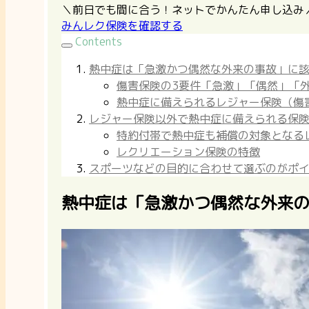
＼前日でも間に合う！ネットでかんたん申し込み
みんレク保険を確認する
Contents
熱中症は「急激かつ偶然な外来の事故」に
傷害保険の3要件「急激」「偶然」「
熱中症に備えられるレジャー保険（傷
レジャー保険以外で熱中症に備えられる保
特約付帯で熱中症も補償の対象となる
レクリエーション保険の特徴
スポーツなどの目的に合わせて選ぶのがポ
熱中症は「急激かつ偶然な外来